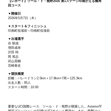
【レポート】ツール・ド・熊野2026 第1ステージ印南かえる橋周
回コース
▼開催日
2026年5月7日（木）
▼スタート＆フィニッシュ
印南町役場前～印南町役場前
▼出場選手
谷 順成
増田成幸
沢田 時
岡 篤志
武山晃輔
宮崎泰史
▼競技概要
距離：パレードラン2.5km＋17.9km×7周＝125.3km
出走人数：95人
スタート時間：10:00
重要なUCI国際レース、ツール・ド・熊野が開幕した。Astemo宇
都宮ブリッツェンの目標はUCIポイント獲得だ。また、熊野はツ