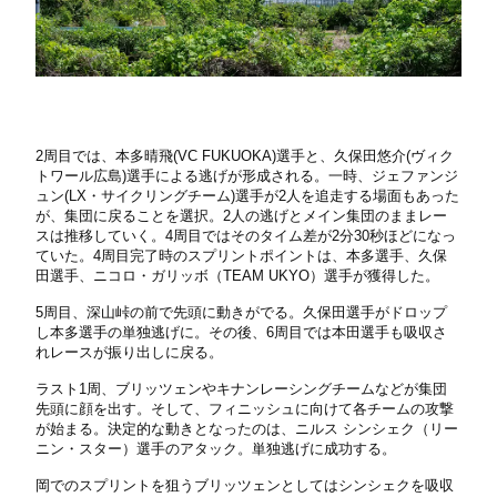
2周目では、本多晴飛(VC FUKUOKA)選手と、久保田悠介(ヴィク
トワール広島)選手による逃げが形成される。一時、ジェファンジ
ュン(LX・サイクリングチーム)選手が2人を追走する場面もあった
が、集団に戻ることを選択。2人の逃げとメイン集団のままレー
スは推移していく。4周目ではそのタイム差が2分30秒ほどになっ
ていた。4周目完了時のスプリントポイントは、本多選手、久保
田選手、ニコロ・ガリッボ（TEAM UKYO）選手が獲得した。
5周目、深山峠の前で先頭に動きがでる。久保田選手がドロップ
し本多選手の単独逃げに。その後、6周目では本田選手も吸収さ
れレースが振り出しに戻る。
ラスト1周、ブリッツェンやキナンレーシングチームなどが集団
先頭に顔を出す。そして、フィニッシュに向けて各チームの攻撃
が始まる。決定的な動きとなったのは、ニルス シンシェク（リー
ニン・スター）選手のアタック。単独逃げに成功する。
岡でのスプリントを狙うブリッツェンとしてはシンシェクを吸収