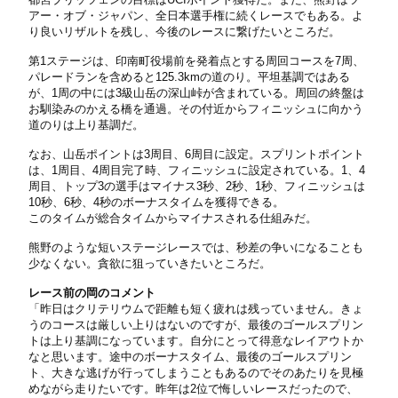
アー・オブ・ジャパン、全日本選手権に続くレースでもある。よ
り良いリザルトを残し、今後のレースに繋げたいところだ。
第1ステージは、印南町役場前を発着点とする周回コースを7周、
パレードランを含めると125.3kmの道のり。平坦基調ではある
が、1周の中には3級山岳の深山峠が含まれている。周回の終盤は
お馴染みのかえる橋を通過。その付近からフィニッシュに向かう
道のりは上り基調だ。
なお、山岳ポイントは3周目、6周目に設定。スプリントポイント
は、1周目、4周目完了時、フィニッシュに設定されている。1、4
周目、トップ3の選手はマイナス3秒、2秒、1秒、フィニッシュは
10秒、6秒、4秒のボーナスタイムを獲得できる。
このタイムが総合タイムからマイナスされる仕組みだ。
熊野のような短いステージレースでは、秒差の争いになることも
少なくない。貪欲に狙っていきたいところだ。
レース前の岡のコメント
「昨日はクリテリウムで距離も短く疲れは残っていません。きょ
うのコースは厳しい上りはないのですが、最後のゴールスプリン
トは上り基調になっています。自分にとって得意なレイアウトか
なと思います。途中のボーナスタイム、最後のゴールスプリン
ト、大きな逃げが行ってしまうこともあるのでそのあたりを見極
めながら走りたいです。昨年は2位で悔しいレースだったので、