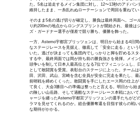
た。5名は追走するメイン集団に対し、12〜13秒のアドバン
維持したまま、一糸乱れぬローテーションで周回を重ねてい
そのまま5名の逃げ切りが確定し、勝負は最終局面へ。ゴー
り約200mの地点からロングスプリントが開始され、最後は
ズ・ガードナー選手が僅差で競り勝ち、優勝を飾った。
一方、Astemo宇都宮ブリッツェンは、明日から始まる4日
なステージレースを見据え、徹底して「安全に走る」という
いた。逃げが決まっても集団内でしっかりと脚を貯めるスタ
する中、最終局面では岡が持ち前の勝負強さを発揮。メイン
頭争いを制して日本人最高位となる7位でフィニッシュし、日
として敢闘賞を受賞。表彰台のステージに上った。チームは
田、沢田、武山、宮崎を含む全員が安全に完走を果たし、最
前哨戦を締めくくった。敢闘賞を手にしたエース岡の仕上が
て良く、大会3勝目への準備は整ったと言える。明日から始
の険しい山岳路、そして過酷なステージレース本戦において
ャージを纏ったAstemo宇都宮ブリッツェンの選手たちがど
ラマを見せてくれるのか。総合優勝奪還を目指す彼らの戦い
な期待がかかる。