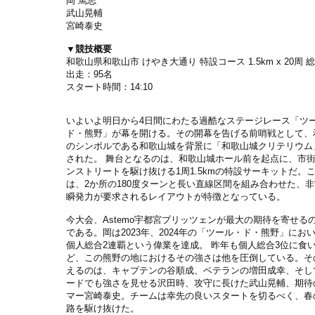
岡 篤志
武山晃輔
宮崎泰史
▼競技概要
和歌山県和歌山市 けやき大通り 特設コース 1.5km x 20周 総
出走：95名
スタート時間：14:10
いよいよ明日から4日間にわたる過酷なステージレース「ツ
ド・熊野」が幕を開ける。その開幕を告げる前哨戦として、
のシンボルである和歌山城を背景に「和歌山城クリテリウム
された。 舞台となるのは、和歌山城ホール前を起点に、市
ンストリートを駆け抜ける1周1.5kmの特設サーキットだ。
は、2か所の180度ターンと長い直線区間を組み合わせた、
瞬発力が要求されるレイアウトが特徴となっている。
今大会、Astemo宇都宮ブリッツェンが最大の期待を寄せる
である。岡は2023年、2024年の「ツール・ド・熊野」にお
個人総合2連覇という偉業を達成。 昨年も個人総合3位に食
ど、この熊野の地におけるその強さは他を圧倒している。そ
えるのは、キャプテンの谷順成、ベテランの増田成幸、そし
ードでも強さを見せる沢田時、攻守に長けた武山晃輔、期待
マー宮崎泰史。チームは幸先の良いスタートを切るべく、春
路を駆け抜けた。