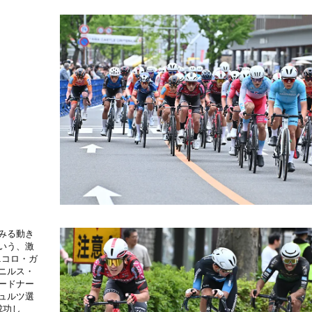
みる動き
いう、激
ニコロ・ガ
、ニルス・
ードナー
ュルツ選
成功し