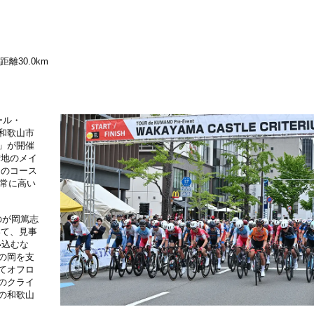
距離30.0km
ール・
和歌山市
」が開催
街地のメイ
このコース
非常に高い
のが岡篤志
いて、見事
い込むな
の岡を支
てオフロ
のクライ
の和歌山