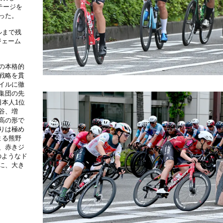
テージを
った。
ルまで残
ジェーム
間の本格的
戦略を貫
イルに徹
集団の先
本人1位
谷、増
高の形で
りは極め
まる熊野
、赤きジ
のようなド
に、大き