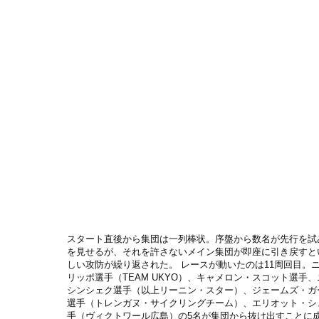
スタート直後から集団は一列棒状。序盤から数名が先行を試
を見せるが、それを許さないメイン集団が即座に引き戻すと
しい攻防が繰り返された。 レースが動いたのは11周回目。
リッポ選手（TEAM UKYO）、キャメロン・スコット選手
シンシェク選手（以上リーニン・スター）、ジェームズ・ガ
選手（トレンガヌ・サイクリングチーム）、エリオット・シ
手（ヴィクトワール広島）の5名が集団から抜け出すことに