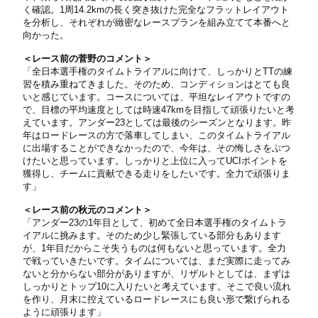
く確認。1周14.2kmの長く突き抜けた完全なフラットレイアウト
を分析し、それぞれが緻密なレースプランを組み立てて本番へと
向かった。
＜レース前の菅野のコメント＞
「全日本選手権のタイムトライアルに向けて、しっかりとTTの練
習を積み重ねてきました。そのため、コンディションはとても良
いと感じています。コースについては、平坦なレイアウトですの
で、目標の平均速度としては時速47kmを目指して頑張りたいと考
えています。アンダー23としては最後のシーズンとなります。昨
年はロードレースの方で落車してしまい、このタイムトライアル
に出場することができなかったので、今年は、その悔しさをぶつ
けたいと思っています。しっかりと上位に入ってUCIポイントを
獲得し、チームに貢献できる走りをしたいです。全力で頑張りま
す」
＜レース前の秋元のコメント＞
「アンダー23の1年目として、初めて全日本選手権のタイムトラ
イアルに挑みます。そのため少し緊張している部分もあります
が、1年目だからこそ失うものは何もないと思っています。全力
で戦っていきたいです。タイムについては、まだ実際に走ってみ
ないと分からない部分がありますが、リザルトとしては、まずは
しっかりとトップ10に入りたいと考えています。そこで良い流れ
を作り、月末に控えているロードレースにも良い形で繋げられる
ように頑張ります」