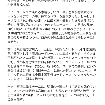
ちが叩き出す秒単位の記録を破るべく、岡はすべてを懸けてペダ
ルを踏み込んだ。
「ノーストレスで走れる素晴らしいコース」と岡が称賛するフラ
ットなレイアウトの中、持てるパワーを解き放った。しかし、レ
ース後は「思い描いた走りとはほど遠く惨敗」と振り返るほど、
苦しい展開を強いられた。それでもエースとしての意地を見せ、
50分11秒25（平均時速50.2km）のタイムで踏みとどまり、トッ
プ10圏内の8位でフィニッシュ。優勝した今村選手の圧倒的な2連
覇の走りを称えつつも、自身の不完全燃焼な結果に悔しさをにじ
ませた。
前日に飛行機で宮崎入りしたばかりの岡だが、明日6月7日に福島
県で開催される「石川ロードレース」に出場するため、すぐさま
宇都宮へととんぼ返りする強行軍。このハードスケジュールの中
でも、彼の視線はすでに前を向いている。タイムトライアルでの
悔しさをエネルギーに変え、明日の石川ロードでの勝利、戦いの
舞台は違えど同じく明日チームTTに挑む仲間たちへのエール、そ
して今月末に控える全日本選手権ロードレースでの大きなリベン
ジに向けて、闘志を燃やす。
一方、宮崎に残るチームは、明日の一戦に向けて結束を強めてい
る。メンバーは居残る宮崎に加え、U23を走った菅野と秋元、そ
して阿蘇来夢の4名。個人TTでの悔しさをチームの絆に変え、上
位を目指す。