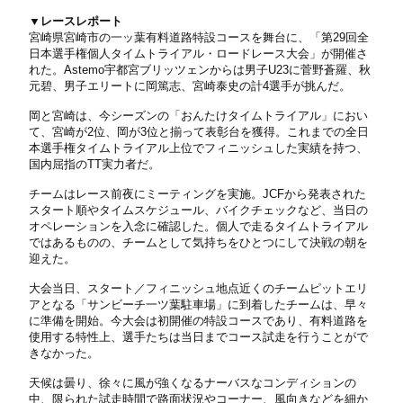
▼レースレポート
宮崎県宮崎市の一ッ葉有料道路特設コースを舞台に、「第29回全
日本選手権個人タイムトライアル・ロードレース大会」が開催さ
れた。Astemo宇都宮ブリッツェンからは男子U23に菅野蒼羅、秋
元碧、男子エリートに岡篤志、宮崎泰史の計4選手が挑んだ。
岡と宮崎は、今シーズンの「おんたけタイムトライアル」におい
て、宮崎が2位、岡が3位と揃って表彰台を獲得。これまでの全日
本選手権タイムトライアル上位でフィニッシュした実績を持つ、
国内屈指のTT実力者だ。
チームはレース前夜にミーティングを実施。JCFから発表された
スタート順やタイムスケジュール、バイクチェックなど、当日の
オペレーションを入念に確認した。個人で走るタイムトライアル
ではあるものの、チームとして気持ちをひとつにして決戦の朝を
迎えた。
大会当日、スタート／フィニッシュ地点近くのチームピットエリ
アとなる「サンビーチ一ツ葉駐車場」に到着したチームは、早々
に準備を開始。今大会は初開催の特設コースであり、有料道路を
使用する特性上、選手たちは当日までコース試走を行うことがで
きなかった。
天候は曇り、徐々に風が強くなるナーバスなコンディションの
中、限られた試走時間で路面状況やコーナー、風向きなどを細か