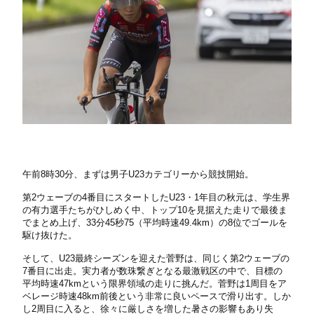
午前8時30分、まずは男子U23カテゴリーから競技開始。
第2ウェーブの4番目にスタートしたU23・1年目の秋元は、学生界
の有力選手たちがひしめく中、トップ10を見据えた走りで最後ま
でまとめ上げ、33分45秒75（平均時速49.4km）の8位でゴールを
駆け抜けた。
そして、U23最終シーズンを迎えた菅野は、同じく第2ウェーブの
7番目に出走。実力者が数珠繋ぎとなる最激戦区の中で、目標の
平均時速47kmという限界領域の走りに挑んだ。菅野は1周目をア
ベレージ時速48km前後という非常に良いペースで滑り出す。しか
し2周目に入ると、徐々に厳しさを増した暑さの影響もあり失