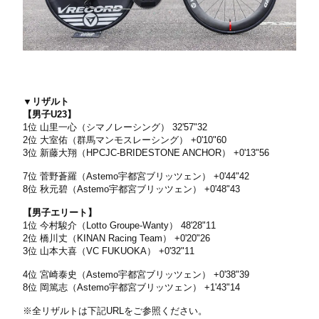
▼リザルト
【男子U23】
1位 山里一心（シマノレーシング） 32'57"32
2位 大室佑（群馬マンモスレーシング） +0'10"60
3位 新藤大翔（HPCJC-BRIDESTONE ANCHOR） +0'13"56
7位 菅野蒼羅（Astemo宇都宮ブリッツェン） +0'44"42
8位 秋元碧（Astemo宇都宮ブリッツェン） +0'48"43
【男子エリート】
1位 今村駿介（Lotto Groupe-Wanty） 48'28"11
2位 橋川丈（KINAN Racing Team） +0'20"26
3位 山本大喜（VC FUKUOKA） +0'32"11
4位 宮崎泰史（Astemo宇都宮ブリッツェン） +0'38"39
8位 岡篤志（Astemo宇都宮ブリッツェン） +1'43"14
※全リザルトは下記URLをご参照ください。