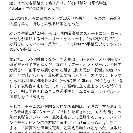
速。それでも最後まで粘りきり、33分41秒74（平均時速
49.5km）で7位に食い込んだ。
U23の両名ともに目標のトップ10入りを果たしたものの、表彰台
の壁は厚く、悔しさの残る結果となった。
続いて午前10時20分からは、国内最高峰のスピードコントローラ
ーたちが集結する男子エリートがスタート。1分30秒間隔で選手
が飛び出していく中、第2ウェーブにAstemo宇都宮ブリッツェン
の2名が登場した。
第2ウェーブの4番目で発進した宮崎は、自らのペースを極限まで
研ぎ澄ませて突き進んだ。直前のツアー・オブ・ジャパンの疲労
が残る中、前半から襲いかかる暑さに耐え忍び「我慢」の走りを
続けた宮崎だったが、最終周回で惜しくもペースダウン。トップ
から38秒39差の49分06秒50（平均時速51.3km）で4位となり、惜
しくも表彰台を逃した。しかし、宮崎に立ち止まっている時間は
ない。明日開催される全日本選手権チームタイムトライアルへと
気持ちを切り替えた。
そして、チームの絶対的な大柱である岡は、全体の行方を決定づ
ける最終盤の第2ウェーブ・7番目に配置された。岡の周辺は、昨
年の表彰台メンバーや、最終走者として登場するディフェンディ
ングチャンピオンの今村駿介選手（Lotto-Groupe Wanty）など、
まさに「実質的な優勝決定戦」と言える顔ぶれとなった。強敵た