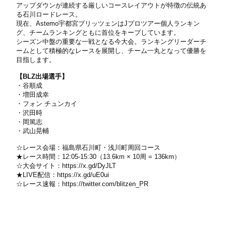
アップダウンが連続する厳しいコースレイアウトが特徴の伝統あ
る石川ロードレース。
現在、Astemo宇都宮ブリッツェンはJプロツアー個人ランキン
グ、チームランキングともに首位をキープしています。
シーズン中盤の重要な一戦となる今大会。ランキングリーダーチ
ームとして積極的なレースを展開し、チーム一丸となって優勝を
目指します。
【BLZ出場選手】
・谷順成
・増田成幸
・フォン チュンカイ
・沢田時
・岡篤志
・武山晃輔
☆レース会場：福島県石川町・浅川町周回コース
★レース時間：12:05-15:30（13.6km × 10周 = 136km）
☆大会サイト：
https://x.gd/DyJLT
★LIVE配信：
https://x.gd/uE0ui
☆レース速報：
https://twitter.com/blitzen_PR