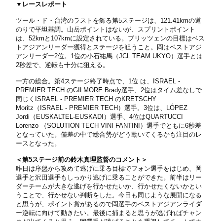
▼レースレポート
ツール・ド・台湾のラストを飾る第5ステージは、121.41kmの道
のりで平坦基調。山岳ポイントはないが、スプリントポイント
は、52kmと107kmに設定されている。ブリッツェンの目標はベス
トアジアンリーダー獲得とステージを狙うこと。岡はベストアジ
アンリーダー2位。1位の小石祐馬（JCL TEAM UKYO）選手とは
2秒差で、逆転も十分に狙える。
一方の総合。第4ステージ終了時点で、1位 は、ISRAEL -
PREMIER TECH のGILMORE Brady選手、2位はタイム差なしで
同じくISRAEL - PREMIER TECH のKRETSCHY
Moritz（ISRAEL - PREMIER TECH）選手。3位は、LÓPEZ
Jordi（EUSKALTEL-EUSKADI）選手、4位はQUARTUCCI
Lorenzo （SOLUTION TECH VINI FANTINI）選手でともに6秒差
となっていた。僅差の中で総合勢がどう動いてくるかも注目のレ
ースとなった。
＜第5ステージ前の鈴木真理監督のコメント＞
昨日は序盤から攻めて逃げに乗る目標でフォン選手をはじめ、岡
選手と沢田選手もしっかり逃げに乗ることができた。前半はリー
ダーチームが大きな逃げを行かせたいか、行かせたくないかとい
うことで、行かせない判断をした。今日も同じような展開になる
と思うが、ポイント賞があるので岡選手のベストアジアンライダ
ー逆転に向けて動きたい。最後に捕まると思うが逃げればチャン