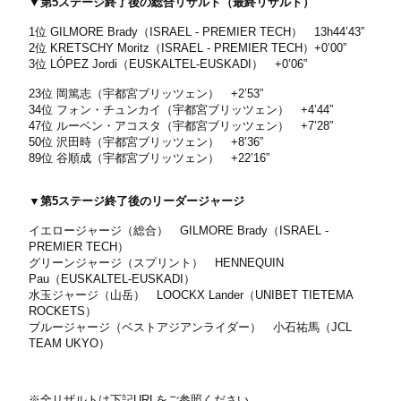
▼第5ステージ終了後の総合リザルト（最終リザルト）
1位 GILMORE Brady（ISRAEL - PREMIER TECH） 13h44’43”
2位 KRETSCHY Moritz（ISRAEL - PREMIER TECH）+0’00”
3位 LÓPEZ Jordi（EUSKALTEL-EUSKADI） +0’06”
23位 岡篤志（宇都宮ブリッツェン） +2’53”
34位 フォン・チュンカイ（宇都宮ブリッツェン） +4’44”
47位 ルーベン・アコスタ（宇都宮ブリッツェン） +7’28”
50位 沢田時（宇都宮ブリッツェン） +8’36”
89位 谷順成（宇都宮ブリッツェン） +22’16”
▼第5ステージ終了後のリーダージャージ
イエロージャージ（総合） GILMORE Brady（ISRAEL -
PREMIER TECH）
グリーンジャージ（スプリント） HENNEQUIN
Pau（EUSKALTEL-EUSKADI）
水玉ジャージ（山岳） LOOCKX Lander（UNIBET TIETEMA
ROCKETS）
ブルージャージ（ベストアジアンライダー） 小石祐馬（JCL
TEAM UKYO）
※全リザルトは下記URLをご参照ください。