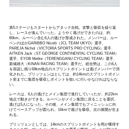
第5ステージもスタートからアタック合戦。攻撃と吸収を繰り返
し、レースが進んでいった。ようやく逃げができたのは、約
80km、ルーベン含む6人の逃げが形成された。メンバーは、ルー
ベンのほかGARIBBO Nicolò（JCL TEAM UKYO）選手、
PAREJA Nichol（VICTORIA SPORTS PRO CYCLING）選手、
AITKEN Jack（ST GEORGE CONTINENTAL CYCLING TEAM）
選手、EYOB Metke（TERENGGANU CYCLING TEAM）選手、
新城雄大（KINAN RACING TEAM）選手だ。総合勢は、この6人
を容認し残り69km地点のスプリントポイントは逃げメンバーで消
化された。ブリッツェンはとしては、約14kmのスプリントポイン
ト前までに集団を吸収しポイントを狙いに行いかなければならな
い。
レースは、6人の逃げとメイン集団で進行していったが、約22km
地点で動きができる。ルーベンがメイン集団に戻ることを選択。
逃げは5人になった。その後、メイン集団でもフィニッシュに向
けてペースアップが図られ、16kmで逃げを吸収。次の展開が生ま
れる。
ブリッツェンとしては、14kmのスプリントポイントを岡が獲得す