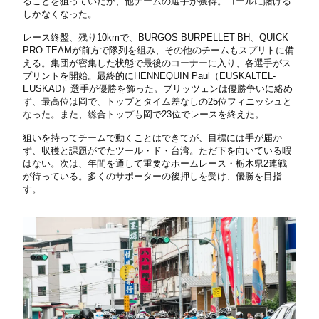
ることを狙っていたが、他チームの選手が獲得。ゴールに賭ける
しかなくなった。
レース終盤、残り10kmで、BURGOS-BURPELLET-BH、QUICK
PRO TEAMが前方で隊列を組み、その他のチームもスプリトに備
える。集団が密集した状態で最後のコーナーに入り、各選手がス
プリントを開始。最終的にHENNEQUIN Paul（EUSKALTEL-
EUSKAD）選手が優勝を飾った。ブリッツェンは優勝争いに絡め
ず、最高位は岡で、トップとタイム差なしの25位フィニッシュと
なった。また、総合トップも岡で23位でレースを終えた。
狙いを持ってチームで動くことはできてが、目標には手が届か
ず、収穫と課題がでたツール・ド・台湾。ただ下を向いている暇
はない。次は、年間を通して重要なホームレース・栃木県2連戦
が待っている。多くのサポーターの後押しを受け、優勝を目指
す。