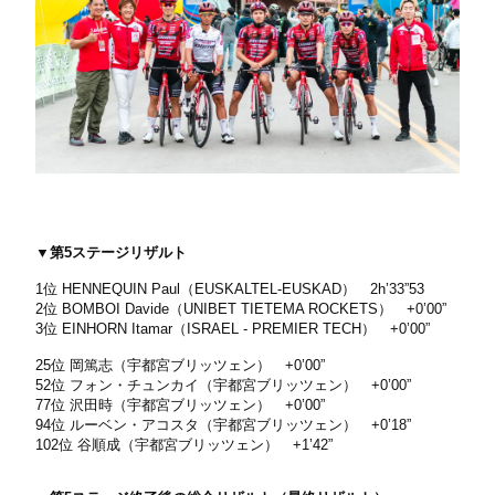
▼第5ステージリザルト
1位 HENNEQUIN Paul（EUSKALTEL-EUSKAD） 2h’33”53
2位 BOMBOI Davide（UNIBET TIETEMA ROCKETS） +0’00”
3位 EINHORN Itamar（ISRAEL - PREMIER TECH） +0’00”
25位 岡篤志（宇都宮ブリッツェン） +0’00”
52位 フォン・チュンカイ（宇都宮ブリッツェン） +0’00”
77位 沢田時（宇都宮ブリッツェン） +0’00”
94位 ルーベン・アコスタ（宇都宮ブリッツェン） +0’18”
102位 谷順成（宇都宮ブリッツェン） +1’42”