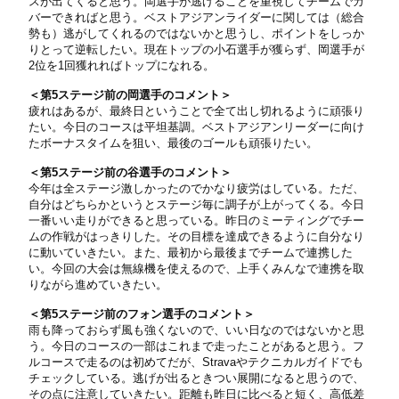
スが出てくると思う。岡選手が逃げることを重視してチームでカ
バーできればと思う。ベストアジアンライダーに関しては（総合
勢も）逃がしてくれるのではないかと思うし、ポイントをしっか
りとって逆転したい。現在トップの小石選手が獲らず、岡選手が
2位を1回獲れればトップになれる。
＜第5ステージ前の岡選手のコメント＞
疲れはあるが、最終日ということで全て出し切れるように頑張り
たい。今日のコースは平坦基調。ベストアジアンリーダーに向け
たボーナスタイムを狙い、最後のゴールも頑張りたい。
＜第5ステージ前の谷選手のコメント＞
今年は全ステージ激しかったのでかなり疲労はしている。ただ、
自分はどちらかというとステージ毎に調子が上がってくる。今日
一番いい走りができると思っている。昨日のミーティングでチー
ムの作戦がはっきりした。その目標を達成できるように自分なり
に動いていきたい。また、最初から最後までチームで連携した
い。今回の大会は無線機を使えるので、上手くみんなで連携を取
りながら進めていきたい。
＜第5ステージ前のフォン選手のコメント＞
雨も降っておらず風も強くないので、いい日なのではないかと思
う。今日のコースの一部はこれまで走ったことがあると思う。フ
ルコースで走るのは初めてだが、Stravaやテクニカルガイドでも
チェックしている。逃げが出るときつい展開になると思うので、
その点に注意していきたい。距離も昨日に比べると短く、高低差