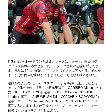
約3キロのパレードランを終え、レースはスタート。昨日同様、
アタック合戦の応酬となった。アタックと吸収を繰り返したま
ま、残り104キロ地点のスプリントポイントに突入する。それを
きっかけに岡含む逃げができかけたが、あえなく吸収された。
逃げができたのは、レーススタートから1時間以上たったころ
で、約90km地点。沢田、小石祐馬選手、GARIBBO Nicolò（とも
に、JCL TEAM UKYO）選手、LOOCKX Lander（LOOCKX
Lander）選手、LANE WELSH Tali（CCACHE X BODYWRAP）
選手、MEIJERS Jeroen（VICTORIA SPORTS PRO CYCLING）
選手の6名による逃げが完成された。ブリッツェンとしては一つ
目のミッションをクリアした形だ。