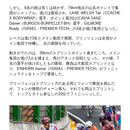
しかし、6名の旅は長くは続かず、74km地点の山岳ポイントで集
団がシャッフル。逃げは吸収され、LANE WELSH Tali（CCACHE
X BODYWRAP）選手、ポイント賞2位のCAVIA SANZ
Daniel（BURGOS-BURPELLET-BH）選手、GILMORE
Brady（ISRAEL - PREMIER TECH）の3名が逃げ集団となった。
レースは逃げ3名とメイン集団で展開。ブリッツェンは全員がメ
イン集団で待機し、次の展開を伺っていた。
動きがでたのは、30kmのスプリントポイント過ぎたころ。メイン
集団が逃げ3人を捕まえ、再びアタック合戦となった。その後、7
名の選手が抜け出したもの吸収。勝負は大集団スプリントとな
り、EINHORN Itamar（ISRAEL - PREMIER TECH）がフィニッ
シュラインをトップで通過した。
ブリッツェンはスプリント力のある岡とフォンで勝負を挑んだ
が、フォンが痛恨のチェーン落ち。それでも岡はスプリントし
て、トップとタイム差なしの10位でフィニッシュした。