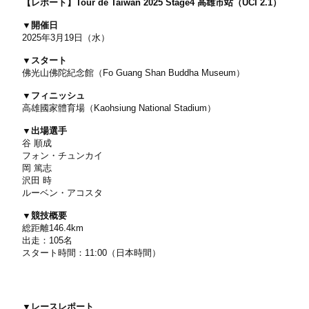
【レポート】Tour de Taiwan 2025 Stage4 高雄市站（UCI 2.1）
▼開催日
2025年3月19日（水）
▼スタート
佛光山佛陀紀念館（Fo Guang Shan Buddha Museum）
▼フィニッシュ
高雄國家體育場（Kaohsiung National Stadium）
▼出場選手
谷 順成
フォン・チュンカイ
岡 篤志
沢田 時
ルーベン・アコスタ
▼競技概要
総距離146.4km
出走：105名
スタート時間：11:00（日本時間）
▼レースレポート