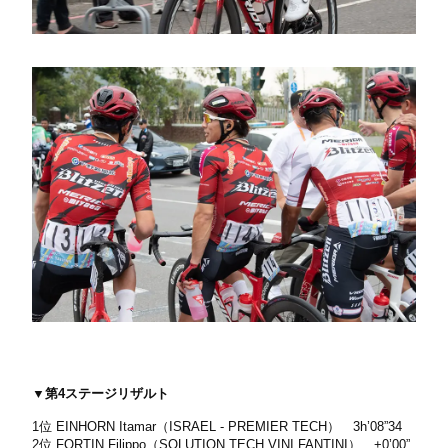
▼第4ステージリザルト
1位 EINHORN Itamar（ISRAEL - PREMIER TECH） 3h’08”34
2位 FORTIN Filippo（SOLUTION TECH VINI FANTINI） +0’00”