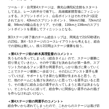
ツール・ド・台湾第4ステージは、佛光山佛陀紀念館をスタート
して北上、レース約半分で南下し、高雄國家體育場にフィニッシ
ュする。スプリントポイント、山岳ポイントはそれぞれ3つ設定
されており、42kmのスプリントポイント、56kmの3級、72kmの2
級、94kmの4級山岳をクリア。その後、116kmと134kmのスプリ
ントポイントを通過してフィニッシュとなる。
第3ステージ終了後のチーム総合トップは、岡篤志で2分53秒遅れ
の23位。第4・5ステージのコースレイアウトから考えると、総合
での逆転は難しい。残り2日間はステージ優勝を狙う。
＜第4ステージ前の鈴木真理監督のコメント＞
失うものを失ってしまった（総合タイム）ので、ステージ優勝に
切り替えていきたい。その中で逃げを決めるのが第一条件。スプ
リント力のあるフォン選手か岡選手がしっかり逃げに乗っていく
ことでステージ優勝に一歩近づく。その2人にアシスト選手も乗
っていけば、サポートもでき新たな展開が生まれると思う。た
だ、他のチームにも逃げを決めたいと思っている選手はいると思
う。その逃げに総合上位の選手が入ってしまうと逃げは決まらな
い。そこからさらに絞って、総合争いに関係ない選手のみの逃げ
を作らなければいけない。
＜第4ステージ前の岡選手のコメント＞
総合争いから遅れてしまったので、これからのステージは逃げ切