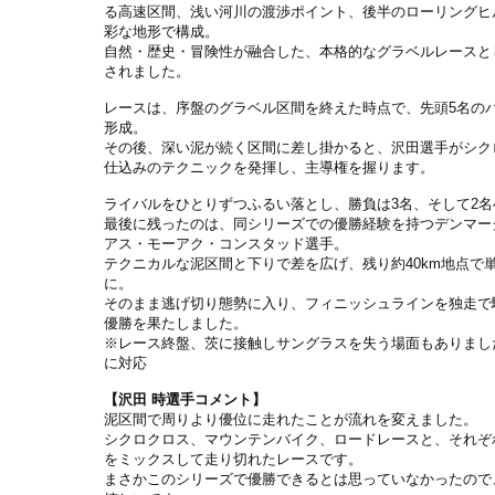
る高速区間、浅い河川の渡渉ポイント、後半のローリングヒ
彩な地形で構成。
自然・歴史・冒険性が融合した、本格的なグラベルレースと
されました。
レースは、序盤のグラベル区間を終えた時点で、先頭5名の
形成。
その後、深い泥が続く区間に差し掛かると、沢田選手がシク
仕込みのテクニックを発揮し、主導権を握ります。
ライバルをひとりずつふるい落とし、勝負は3名、そして2名
最後に残ったのは、同シリーズでの優勝経験を持つデンマー
アス・モーアク・コンスタッド選手。
テクニカルな泥区間と下りで差を広げ、残り約40km地点で
に。
そのまま逃げ切り態勢に入り、フィニッシュラインを独走で
優勝を果たしました。
※レース終盤、茨に接触しサングラスを失う場面もありまし
に対応
【沢田 時選手コメント】
泥区間で周りより優位に走れたことが流れを変えました。
シクロクロス、マウンテンバイク、ロードレースと、それぞ
をミックスして走り切れたレースです。
まさかこのシリーズで優勝できるとは思っていなかったので