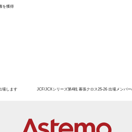
場権を獲得
が出場します
JCF/JCXシリーズ第4戦 幕張クロス25-26 出場メン