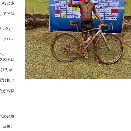
ルなど多
して開催
パックが
ロクロス
へ。
クのトビ
単独先頭
駆け抜け
たが冷静
れの経験
、本当に