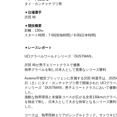
タイ・カンチャナブリ県
▼出場選手
沢田 時
▼競技概要
距離：
130
㎞
スタート時間：
7:00(
現地時間
) / 9:00(
日本時間
)
▼レースレポート
UCIグラベルワールドシリーズ「DUSTMAN」
沢田 時が男子エリートクラスで優勝
熱帯グラベルを制し日本人として貴重なシリーズ勝利
Astemo宇都宮ブリッツェンに所属する沢田 時選手は、2025
日（土）にタイ・カンチャナブリ県で開催された UCIグラ
ドシリーズ「DUSTMAN」男子エリートクラスにおいて優勝
した。
過酷な熱帯環境と未舗装コースが広がる全長130kmのグラ
を独走で制し、日本人として大きな快挙となるシリーズ勝利
した。
コースは、熱帯雨林エリアのシングルトラック、サトウキビ