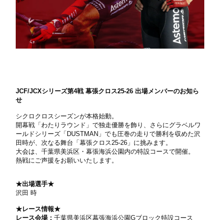
JCF/JCXシリーズ第4戦 幕張クロス25-26 出場メンバーのお知ら
せ
シクロクロスシーズンが本格始動。
開幕戦「わたりラウンド」で独走優勝を飾り、さらにグラベルワ
ールドシリーズ「DUSTMAN」でも圧巻の走りで勝利を収めた沢
田時が、次なる舞台「幕張クロス25-26」に挑みます。
大会は、千葉県美浜区・幕張海浜公園内の特設コースで開催。
熱戦にご声援をお願いいたします。
★出場選手★
沢田 時
★レース情報★
レース会場：
千葉県美浜区幕張海浜公園Gブロック特設コース