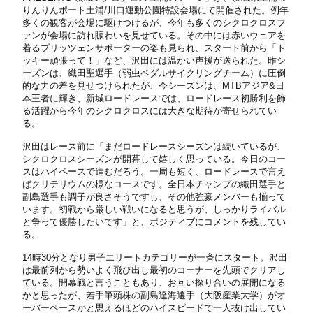
りんりんポート土浦/川口運動公園特設会場にて開催された。例年
多くの観客が会場に駆けつけるが、今年も多くのシクロクロスフ
ァンが会場に訪れ賑わいを見せている。その中には赤いウェアを
着るブリッツェンサポーターの姿も見られ、スタート前から「ト
ッキー頑張って！」など、沢田には温かい声援が送られた。昨シ
ーズンは、織田聖選手（弱虫ペダルサイクリングチーム）に圧倒
的な力の差を見せつけられたが、今シーズンは、MTBアジア&日
本王者に輝き、新城ロードレースでは、ロードレース初勝利を飾
る活躍から今年のシクロクロスには大きな期待が寄せられてい
る。
沢田はレース前に「まだロードレースシーズンは続いているが、
シクロクロスシーズンが開幕して嬉しく思っている。今日のコー
スはハイペースで進むだろう。一周も短く、ロードレースで言え
ばクリテリウムの様なコースです。全日本チャンプの織田選手と
副島選手も調子が良さそうですし、その他強豪メンバーも揃って
います。初戦から厳しい戦いになると思うが、しっかりライバル
と争って優勝したいです」と、ポジティブにコメントを残してい
る。
14時30分となり男子エリートカテゴリーが一斉にスタート。沢田
は最前列から勢いよく飛び出し最初のコーナーを先頭でクリアし
ている。開幕戦と言うこともあり、お互い探り合いの展開になる
かと思ったが、若手筆頭株の副島達海選手（大阪産業大学）がオ
ーバーペースかと思えるほどのハイスピードで一人抜け出してい