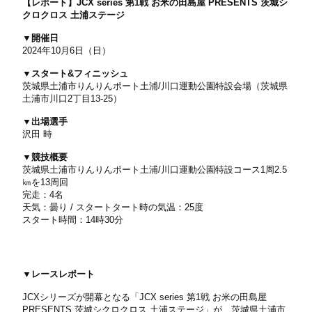
【レポート】JCX series 第1戦 お米の田島屋 PRESENTS 茨城シ
クロクロス 土浦ステージ
▼開催日
2024年10月6日（日）
▼スタート&フィニッシュ
茨城県土浦市りんりんポート土浦/川口運動公園特設会場（茨城県
土浦市川口2丁目13-25）
▼出場選手
沢田 時
▼競技概要
茨城県土浦市りんりんポート土浦/川口運動公園特設コース1周2.5
㎞を13周回
完走：4名
天気：曇り / スタートタート時の気温：25度
スタート時間：14時30分
▼レースレポート
JCXシリーズが開幕となる「JCX series 第1戦 お米の田島屋
PRESENTS 茨城シクロクロス 土浦ステージ」が、茨城県土浦市