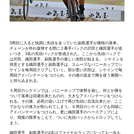
3周目に入ると快調に先頭を走っていた副島選手が痛恨の落車。
チェーンが外れ復帰する間に２番手パックの沢田と織田選手が追
いつき、3名の先頭パックが形成された。ここから先頭パックで
は沢田、織田選手、副島選手の激しい攻防が始まる。 シケインを
得意とする織田選手と副島選手は、スムーズなバニーホップでシ
ケインを毎周回クリアしていく。部が悪い沢田は、シケインで毎
周回アドバンテージをつけられ、その後の追走で脚を使う展開へ
と持ち込まれる。
５周目のシケインでは、バニーホップで体勢を崩し、何とか脚を
ついて落車は回避出来たものの、大きなアドバンテージをつけら
れる。その後、必死の追い上げで再び先頭に合流出来たが、ここ
でかなりの体力が削られてしまう。６周目のシケインでも同様に
アドバンテージをつけられ、更に織田選手のペースアップによ
り、我慢の限界をこえて、ついに先頭パックからドロップしてし
まう。
織田選手、副島選手の2名はファイナルラップになっても一歩も