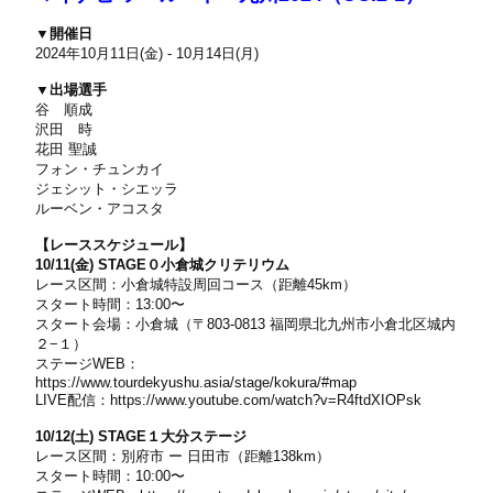
▼開催日
2024年10月11日(金) - 10月14日(月)
▼出場選手
谷 順成
沢田 時
花田 聖誠
フォン・チュンカイ
ジェシット・シエッラ
ルーベン・アコスタ
【レーススケジュール】
10/11(金) STAGE０小倉城クリテリウム
レース区間：小倉城特設周回コース（距離45km）
スタート時間：13:00〜
スタート会場：小倉城（〒803-0813 福岡県北九州市小倉北区城内
２−１）
ステージWEB：
https://www.tourdekyushu.asia/stage/kokura/#map
LIVE配信：
https://www.youtube.com/watch?v=R4ftdXIOPsk
10/12(土) STAGE１大分ステージ
レース区間：別府市 ー 日田市（距離138km）
スタート時間：10:00〜