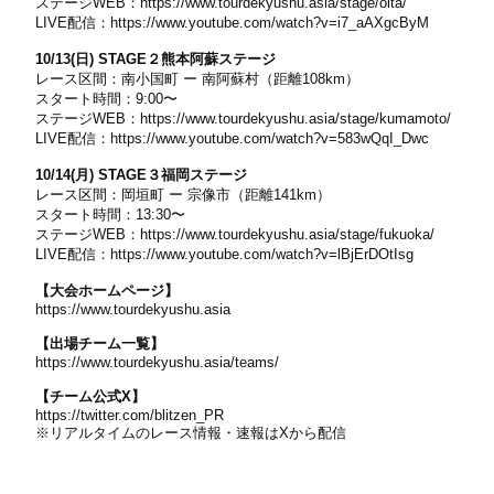
ステージWEB：
https://www.tourdekyushu.asia/stage/oita/
LIVE配信：
https://www.youtube.com/watch?v=i7_aAXgcByM
10/13(日) STAGE２熊本阿蘇ステージ
レース区間：南小国町 ー 南阿蘇村（距離108km）
スタート時間：9:00〜
ステージWEB：
https://www.tourdekyushu.asia/stage/kumamoto/
LIVE配信：
https://www.youtube.com/watch?v=583wQqI_Dwc
10/14(月) STAGE３福岡ステージ
レース区間：岡垣町 ー 宗像市（距離141km）
スタート時間：13:30〜
ステージWEB：
https://www.tourdekyushu.asia/stage/fukuoka/
LIVE配信：
https://www.youtube.com/watch?v=lBjErDOtIsg
【大会ホームページ】
https://www.tourdekyushu.asia
【出場チーム一覧】
https://www.tourdekyushu.asia/teams/
【チーム公式X】
https://twitter.com/blitzen_PR
※リアルタイムのレース情報・速報はXから配信