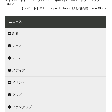
«
【レポート】JBCF Jプロツアー 第8戦 西日本ロードクラシック
DAY2
【レポート】MTB Coupe du Japon びわ湖高島Stage XCC
»
ニュース
新着
レース
チーム
メディア
イベント
グッズ
ファンクラブ