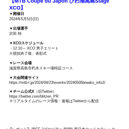
【MTB Coupe du Japon びわ湖高島Stage
XCO】
▼開催日
2024年5月5日(日)
▼出場選手
沢田 時
▼XCOスケジュール
・12:10～ XCO 男子エリート
※競技終了後、表彰式
▼レース会場
滋賀県高島市朽木スキー場特設コース
▼大会関連サイト
https://mtb-l.jp/2024/04/23/events/20240505biwako_info2/
▼チーム公式X
（旧Twitter）
https://twitter.com/blitzen_PR
※リアルタイムのレース情報・速報はTwitterから配信