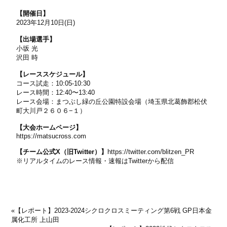
【開催日】
2023年12月10日(日)
【出場選手】
小坂 光
沢田 時
【レーススケジュール】
コース試走：
10:05-10:30
レース時間：
12:40
〜
13:40
レース会場：まつぶし緑の丘公園特設会場（埼玉県北葛飾郡松伏
町大川戸２６０６−１）
【大会ホームページ】
https://matsucross.com
【チーム公式X（旧Twitter）】
https://twitter.com/blitzen_PR
※リアルタイムのレース情報・速報はTwitterから配信
«
【レポート】2023-2024シクロクロスミーティング第6戦 GP日本金
属化工所 上山田