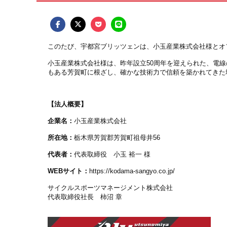
このたび、宇都宮ブリッツェンは、小玉産業株式会社様とオ
小玉産業株式会社様は、昨年設立50周年を迎えられた、電
もある芳賀町に根ざし、確かな技術力で信頼を築かれてきた
【法人概要】
企業名：
小玉産業株式会社
所在地：
栃木県芳賀郡芳賀町祖母井56
代表者：
代表取締役
小玉 裕一
様
WEBサイト：
https://kodama-sangyo.co.jp/
サイクルスポーツマネージメント株式会社
代表取締役社長 柿沼 章