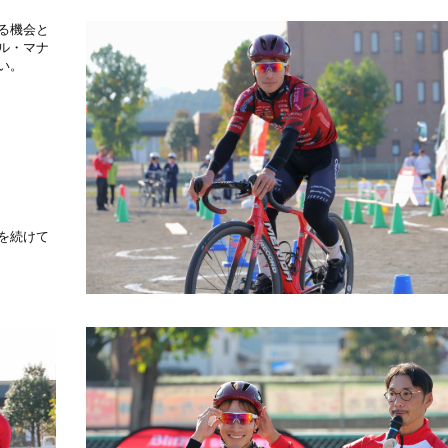
る機会と
ル・マナ
い。
を続けて