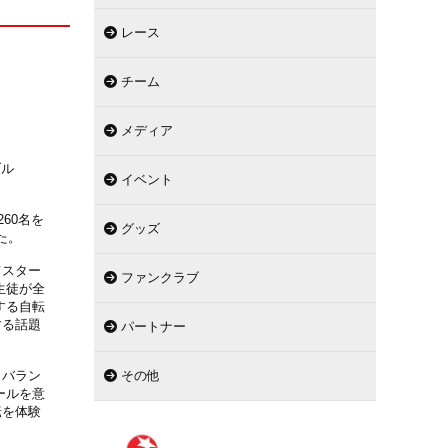
レース
チーム
メディア
ダル
イベント
60名を
グッズ
た。
てスター
ファンクラブ
生徒が全
する自転
する話題
パートナー
、バラン
その他
ールを意
転を体験