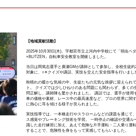
【地域貢献活動】
2025年10月30日(木)、宇都宮市立上河内中学校にて「弱虫ペ
×BLITZEN」自転車安全教室を開催しました。
当日は岡篤志選手と廣瀬GMが講師として参加し、全校生徒約2
対象に、○✕クイズや講話、実技を交えた安全指導を行いまし
秋晴れの暖かな気候の中、生徒たちの元気な挨拶に迎えられ
ト。 クイズでは少しひねりのある問題にも関わらず、多くの
問正解し、講師陣も驚かされました。 講話では、選手が使用
車の価格や素材、レース中の最高速度など、プロの世界に関
に熱心に耳を傾ける様子が見られました。
実技指導では、一本橋走行やスラロームなどの課題を通じて
ス感覚やブレーキング技術を学習。 一時停止の確認や交通ル
識した走行練習に加え、あえて危険な片手運転・二人乗り運
することで、危険性を身をもって実感してもらいました。