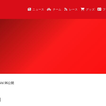
ニュース
チーム
レース
グッズ
フ
ol.96公開
開