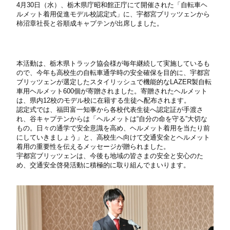
4月30日（水）、栃木県庁昭和館正庁にて開催された「自転車ヘ
ルメット着用促進モデル校認定式」に、宇都宮ブリッツェンから
柿沼章社長と谷順成キャプテンが出席しました。
本活動は、栃木県トラック協会様が毎年継続して実施しているも
ので、今年も高校生の自転車通学時の安全確保を目的に、宇都宮
ブリッツェンが選定したスタイリッシュで機能的なLAZER製自転
車用ヘルメット600個が寄贈されました。寄贈されたヘルメット
は、県内12校のモデル校に在籍する生徒へ配布されます。
認定式では、福田富一知事から各校代表生徒へ認定証が手渡さ
れ、谷キャプテンからは「ヘルメットは“自分の命を守る”大切な
もの。日々の通学で安全意識を高め、ヘルメット着用を当たり前
にしていきましょう」と、高校生へ向けて交通安全とヘルメット
着用の重要性を伝えるメッセージが贈られました。
宇都宮ブリッツェンは、今後も地域の皆さまの安全と安心のた
め、交通安全啓発活動に積極的に取り組んでまいります。