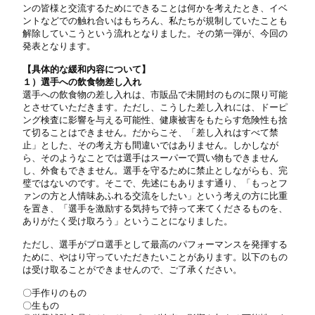
ンの皆様と交流するためにできることは何かを考えたとき、イベ
ントなどでの触れ合いはもちろん、私たちが規制していたことも
解除していこうという流れとなりました。その第一弾が、今回の
発表となります。
【具体的な緩和内容について】
１）選手への飲食物差し入れ
選手への飲食物の差し入れは、市販品で未開封のものに限り可能
とさせていただきます。ただし、こうした差し入れには、ドーピ
ング検査に影響を与える可能性、健康被害をもたらす危険性も捨
て切ることはできません。だからこそ、「差し入れはすべて禁
止」とした、その考え方も間違いではありません。しかしなが
ら、そのようなことでは選手はスーパーで買い物もできません
し、外食もできません。選手を守るために禁止としながらも、完
璧ではないのです。そこで、先述にもあります通り、「もっとフ
ァンの方と人情味あふれる交流をしたい」という考えの方に比重
を置き、「選手を激励する気持ちで持って来てくださるものを、
ありがたく受け取ろう」ということになりました。
ただし、選手がプロ選手として最高のパフォーマンスを発揮する
ために、やはり守っていただきたいことがあります。以下のもの
は受け取ることができませんので、ご了承ください。
〇手作りのもの
〇生もの