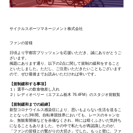
サイクルスポーツマネージメント株式会社
ファンの皆様
日頃より宇都宮ブリッツェンを応援いただき、誠にありがとうご
ざいます。
掲題にあります通り、以下の2点に関して規制の緩和をすること
といたしました。ただし、ご注意いただきたいこともございます
ので、ぜひ最後までお読みいただければ幸いです。
【規制緩和する事項】
１）選手への飲食物差し入れ
２）レディオベリー（エフエム栃木 76.4FM）のスタジオ前観覧
【規制緩和までの経緯】
新型コロナウイルス感染症により、思いもよらない生活を送るこ
ととなった3年間。自転車競技界においても、レースのキャンセ
ル、無観客開催などを余儀なくされ、時には暗くふさいだ気持ち
になることもありました。その中で私たちが再認識したのが、
「ファンの皆様との繋がりの大切さ」でした。もっと密に、ファ