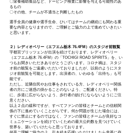
〇栄養補助食品など、ドーピング検査に影響を与える可能性のあ
るもの
〇その他、チームが不適当と判断したもの
選手全員の健康や選手生命、ひいてはチームの継続にも関わる重
要な内容となりますので、ご理解とご協力の上で進めていきたい
と思います。
２）レディオベリー（エフエム栃木 76.4FM）のスタジオ前観覧
宇都宮ブリッツェンが出演を続けております、レディオベリー
（エフエム栃木 76.4FM）の「TOCHIGI ROAD SPIRITS」を、い
つもお聞きいただきありがとうございます。コロナ禍は、スタジ
オ前の観覧をご遠慮いただいておりましたが、以前のようにスタ
ジオ前観覧を可能とします。出演者の、いわゆる「出待ち」も可
能です。
ただし、近隣住民やお仕事をされている方、レディオベリー関係
者の方にご迷惑の掛かることのないよう、ご配慮ください。特
に、歩道に広がらないよう、歩行者の妨げにならないようにご注
意ください。
以上２点の緩和ですが、すべてファンの皆様とチームとの信頼関
係の下に進めていくことがらです。何か問題が生じた場合には、
すぐに禁止にするのではなく、ファンの皆様とチームが良好なコ
ミュニケーションを続けていくための最大公約数を見つけていく
世界を、築いていけたらと思っております。
何卒ご理解ご協力の上、引き続き応援いただけましたら幸甚に存