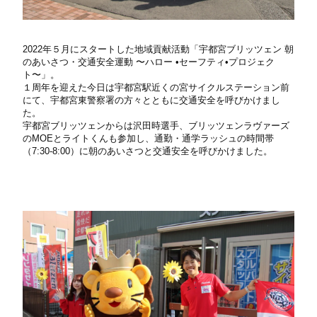
2022年５月にスタートした地域貢献活動「宇都宮ブリッツェン
朝
のあいさつ・交通安全運動
〜ハロー
•
セーフティ
•
プロジェク
ト〜」。
１周年を迎えた今日は宇都宮駅近くの宮サイクルステーション前
にて、宇都宮東警察署の方々とともに交通安全を呼びかけまし
た。
宇都宮ブリッツェンからは沢田時選手、ブリッツェンラヴァーズ
の
MOE
とライトくんも参加し、通勤・通学ラッシュの時間帯
（
7:30-8:00
）に朝のあいさつと交通安全を呼びかけました。