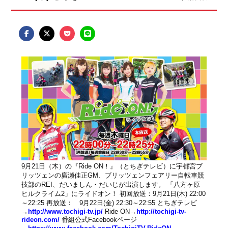
9月21日（木）の『Ride ON！』（とちぎテレビ）に宇都宮ブ
リッツェンの廣瀬佳正GM、ブリッツェンフェアリー自転車競
技部のREI、だいましん・だいじが出演します。 「八方ヶ原
ヒルクライム2」にライドオン！ 初回放送：9月21日(木) 22:00
～22:25 再放送： 9月22日(金) 22:30～22:55 とちぎテレビ
→
http://www.tochigi-tv.jp/
Ride ON→
http://tochigi-tv-
rideon.com/
番組公式Facebookページ