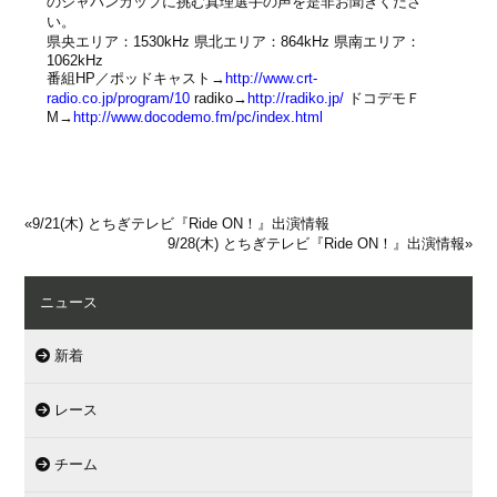
のジャパンカップに挑む真理選手の声を是非お聞きくださ
い。
県央エリア：1530kHz 県北エリア：864kHz 県南エリア：
1062kHz
番組HP／ポッドキャスト→
http://www.crt-
radio.co.jp/program/10
radiko→
http://radiko.jp/
ドコデモＦ
M→
http://www.docodemo.fm/pc/index.html
«
9/21(木) とちぎテレビ『Ride ON！』出演情報
9/28(木) とちぎテレビ『Ride ON！』出演情報
»
ニュース
新着
レース
チーム