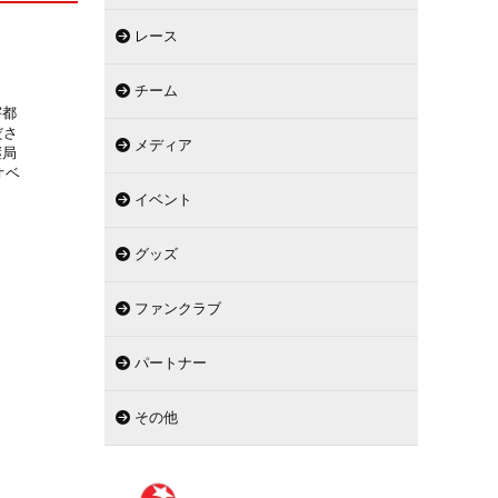
レース
チーム
宇都
ださ
メディア
継局
オベ
イベント
グッズ
ファンクラブ
パートナー
その他