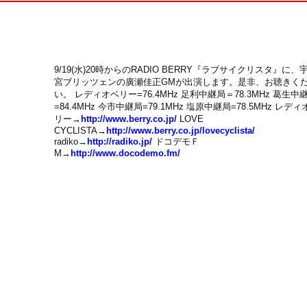
9/19(水)20時からのRADIO BERRY『ラブサイクリスタ』に、
宮ブリッツェンの廣瀬佳正GMが出演します。是非、お聴きく
い。 レディオベリー=76.4MHz 足利中継局＝78.3MHz 葛生中
=84.4MHz 今市中継局=79.1MHz 塩原中継局=78.5MHz レディ
リー→
http://www.berry.co.jp/
LOVE
CYCLISTA→
http://www.berry.co.jp/lovecyclista/
radiko→
http://radiko.jp/
ドコデモＦ
M→
http://www.docodemo.fm/