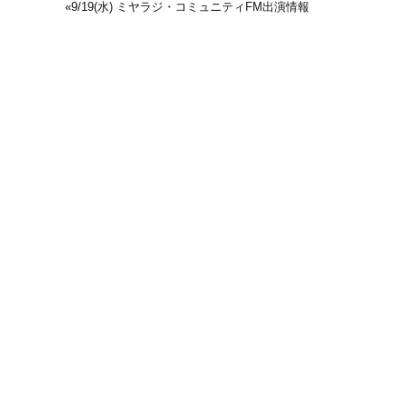
«
9/19(水) ミヤラジ・コミュニティFM出演情報