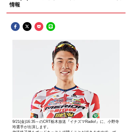
情報
9/21(金)16:35～のCRT栃木放送『イナズマRadio!』に、小野寺
玲選手が出演します。