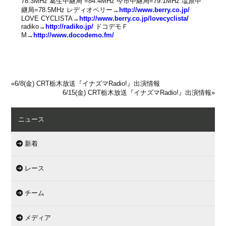
78.3MHz 葛生中継局 =84.4MHz 今市中継局=79.1MHz 塩原中
継局=78.5MHz レディオベリー→
http://www.berry.co.jp/
LOVE CYCLISTA→
http://www.berry.co.jp/lovecyclista/
radiko→
http://radiko.jp/
ドコデモＦ
M→
http://www.docodemo.fm/
«
6/8(金) CRT栃木放送『イナズマRadio!』出演情報
6/15(金) CRT栃木放送『イナズマRadio!』出演情報
»
ニュース
新着
レース
チーム
メディア