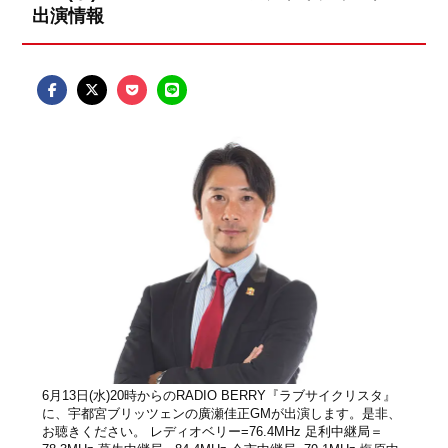
出演情報
6月13日(水)20時からのRADIO BERRY『ラブサイクリスタ』
に、宇都宮ブリッツェンの廣瀬佳正GMが出演します。是非、
お聴きください。 レディオベリー=76.4MHz 足利中継局＝