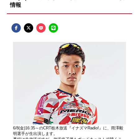
情報
6/8(金)16:35～のCRT栃木放送『イナズマRadio!』に、雨澤毅
明選手が生出演します。