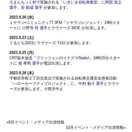
ろまんちっく村
で実施される「
いきいき自転車教室
」に
阿部 嵩之
選手
、
谷 順成 選手
が参加します。
2023.9.20 (水)
ミヤラジ•コミュニティ77.3FM
『ミヤラジレジェンド』
19時スタ
ートに
小野寺 玲 選手
と
ラヴァーズ MOE
が出演します。
2023.9.23 (土)
ぐるとち2023
に
ラヴァーズ YUU.
が参加します。
2023.9.25 (月)
CRT栃木放送
『ブリッツェンのイナズマRadio!』
18時15分スター
トに
堀 孝明 選手
が電話出演します。
2023.9.28 (木)
宇都宮市桜２丁目交差点で実施される自転車交通安全啓発活動
「ハローセーフティプロジェクト」に、
中村 魁斗 選手
と
ラヴァ
ーズ
が参加します。※雨天中止
«
8月イベント・メディア出演情報
10月イベント・メディア出演情報
»