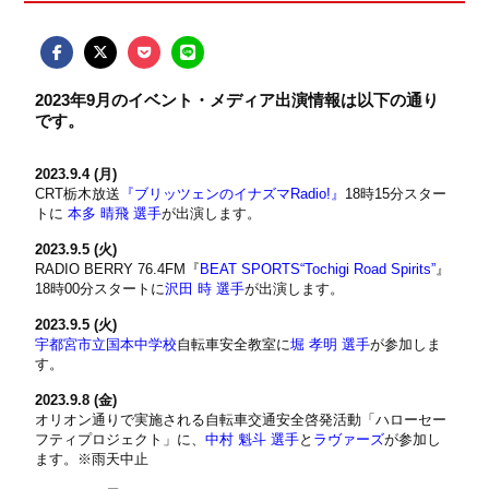
2023年9月のイベント・メディア出演情報は以下の通り
です。
2023.9.4 (月)
CRT栃木放送
『ブリッツェンのイナズマRadio!』
18時15分スター
トに
本多 晴飛 選手
が出演します。
2023.9.5 (火)
RADIO BERRY 76.4FM『
BEAT SPORTS“Tochigi Road Spirits”
』
18時00分スタートに
沢田 時 選手
が出演します。
2023.9.5 (火)
宇都宮市立国本中学校
自転車安全教室に
堀 孝明 選手
が参加しま
す。
2023.9.8 (金)
オリオン通りで実施される自転車交通安全啓発活動「ハローセー
フティプロジェクト」に、
中村 魁斗 選手
と
ラヴァーズ
が参加し
ます。※雨天中止