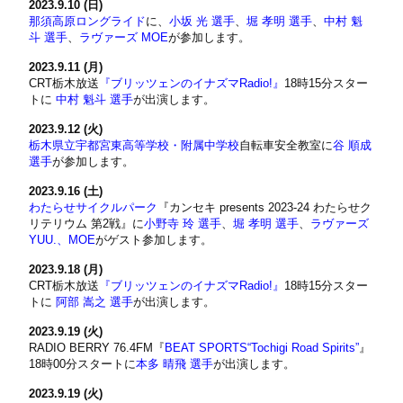
2023.9.10 (日)
那須高原ロングライド
に、
小坂 光 選手
、
堀 孝明 選手
、
中村 魁
斗 選手
、
ラヴァーズ MOE
が参加します。
2023.9.11 (月)
CRT栃木放送
『ブリッツェンのイナズマRadio!』
18時15分スター
トに
中村 魁斗 選手
が出演します。
2023.9.12 (火)
栃木県立宇都宮東高等学校・附属中学校
自転車安全教室に
谷 順成
選手
が参加します。
2023.9.16 (土)
わたらせサイクルパーク
『カンセキ presents 2023-24 わたらせク
リテリウム 第2戦』に
小野寺 玲 選手
、
堀 孝明 選手
、
ラヴァーズ
YUU.、MOE
がゲスト参加します。
2023.9.18 (月)
CRT栃木放送
『ブリッツェンのイナズマRadio!』
18時15分スター
トに
阿部 嵩之 選手
が出演します。
2023.9.19 (火)
RADIO BERRY 76.4FM『
BEAT SPORTS“Tochigi Road Spirits”
』
18時00分スタートに
本多 晴飛 選手
が出演します。
2023.9.19 (火)