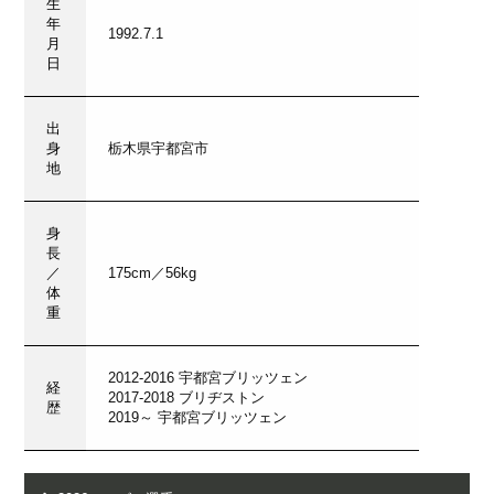
生
年
1992.7.1
月
日
出
身
栃木県宇都宮市
地
身
長
／
175cm／56kg
体
重
2012-2016 宇都宮ブリッツェン
経
2017-2018 ブリヂストン
歴
2019～ 宇都宮ブリッツェン