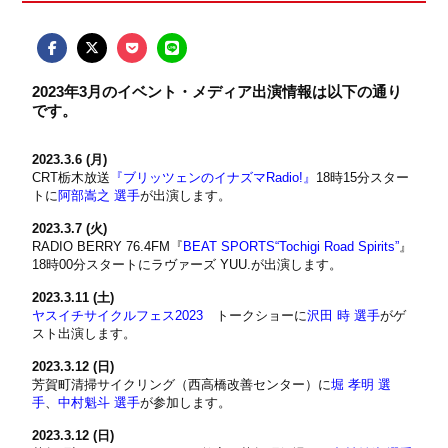
2023年3月のイベント・メディア出演情報は以下の通り
です。
2023.3.6 (月)
CRT栃木放送
『ブリッツェンのイナズマRadio!』
18時15分スター
トに
阿部嵩之 選手
が出演します。
2023.3.7 (火)
RADIO BERRY 76.4FM『
BEAT SPORTS“Tochigi Road Spirits”
』
18時00分スタートにラヴァーズ YUU.が出演します。
2023.3.11 (土)
ヤスイチサイクルフェス2023
トークショーに
沢田 時 選手
がゲ
スト出演します。
2023.3.12 (日)
芳賀町清掃サイクリング（西高橋改善センター）に
堀 孝明 選
手
、
中村魁斗 選手
が参加します。
2023.3.12 (日)