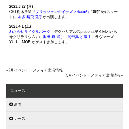
2023.3.27 (月)
CRT栃木放送
『ブリッツェンのイナズマRadio!』
18時15分スター
トに
本多 晴飛 選手
が出演します。
2023.4.1 (土)
わたらせサイクルパーク
『デクセリアルズpresents第６回わたら
せクリテリウム』に
沢田 時 選手
、
阿部嵩之 選手
、ラヴァーズ
YUU.、MOE がゲスト参加します。
«
2月イベント・メディア出演情報
5月イベント・メディア出演情報
»
ニュース
新着
レース