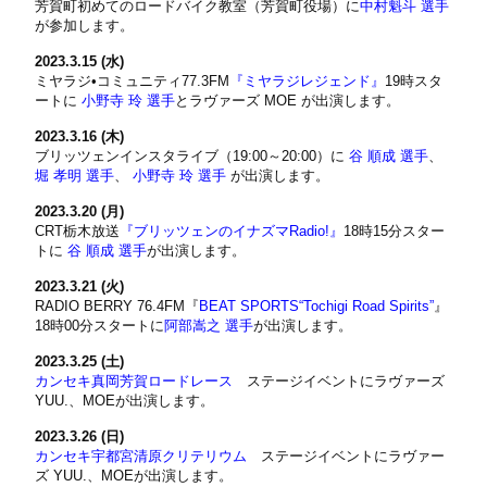
芳賀町初めてのロードバイク教室（芳賀町役場）に
中村魁斗 選手
が参加します。
2023.3.15 (水)
ミヤラジ•コミュニティ77.3FM
『ミヤラジレジェンド』
19時スタ
ートに
小野寺 玲 選手
とラヴァーズ MOE が出演します。
2023.3.16 (木)
ブリッツェンインスタライブ（19:00～20:00）に
谷 順成 選手
、
堀 孝明 選手
、
小野寺 玲 選手
が出演します。
2023.3.20 (月)
CRT栃木放送
『ブリッツェンのイナズマRadio!』
18時15分スター
トに
谷 順成 選手
が出演します。
2023.3.21 (火)
RADIO BERRY 76.4FM『
BEAT SPORTS“Tochigi Road Spirits”
』
18時00分スタートに
阿部嵩之 選手
が出演します。
2023.3.25 (土)
カンセキ真岡芳賀ロードレース
ステージイベントにラヴァーズ
YUU.、MOEが出演します。
2023.3.26 (日)
カンセキ宇都宮清原クリテリウム
ステージイベントにラヴァー
ズ YUU.、MOEが出演します。