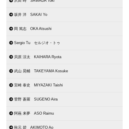
沢田 時 SAWADA Toki
坂井 洋 SAKAI Yo
岡 篤志 OKA Atsushi
Sergio Tu セルジオ・トゥ
貝原 涼太 KAIHARA Ryota
武山 晃輔 TAKEYAMA Kosuke
宮崎 泰史 MIYAZAKI Taishi
菅野 蒼羅 SUGENO Aira
阿蘓 来夢 ASO Raimu
秋元 碧 AKIMOTO Ao