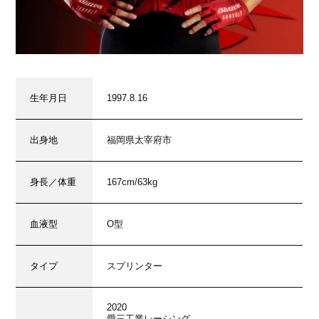
生年月日
1997.8.16
出身地
福岡県太宰府市
身長／体重
167cm/63kg
血液型
O型
タイプ
スプリンター
2020
愛三工業レーシング