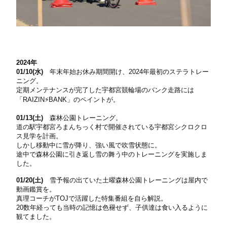
2024年
01/10(水)
年末年始お休み期間開け、2024年最初のステラトレー
ニング。
定期メンテナンスが完了した宇都宮競輪場のバンク走路には
「RAIZIN⚡️BANK」のペイントが。
01/13(土)
森林公園トレーニング。
道の駅宇都宮ろまんちっく村で開催されている宇都宮シクロクロ
ス見学を計画。
しかし移動中に雪が降り、強い風で吹雪状態に。
途中で森林公園に引き返し雪の舞う中のトレーニングを実施しま
した。
01/20(土)
雪予報の出ていた土曜森林公園トレーニングは屋内で
動画鑑賞を。
真理コーチがTOJで活躍した特集番組を自ら解説。
20数年経っても当時の記憶は色褪せず、子供達は食い入るように
観てました。