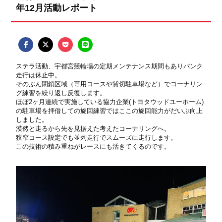
年12月活動レポート
ステラ活動、宇都宮競輪場の定期メンテナンス期間もありバンク
走行は休止中。
そのぶん閉鎖区域（専用コースや貸切駐車場など）でコーナリン
グ練習を繰り返し反復します。
ほぼ
2
ヶ月連続で実施している協力企業
(
トヨタウッドユーホーム
)
の駐車場を拝借しての旋回練習では
ここの旋回能力がだいぶ向上
しました。
漠然と走るから先を見据えた考えたコーナリングへ。
狭窄コース設定でも並列走行でスムーズに走行します。
この技術の積み重ねがレースにも活きてくるのです。