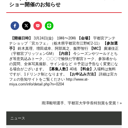
ショー開催のお知らせ
【開催日時】
3月24日(金) 19時〜20時
【会場】
宇都宮アンテ
ナショップ「宮カフェ」（栃木県宇都宮市江野町2-11）
【参加選
手】
鈴木真理、増田成幸、阿部嵩之、飯野智行
【MC】
廣瀬佳正
（宇都宮ブリッツェンGM）
【内容】
今シーズンやツールドとち
ぎ等意気込みトーク、〇〇〇で愉快だ宇都宮トーク、参加者から
の質問、全体写真撮影、サイン会など ※予定は予告なく変更にな
る場合がございます。
【募集人数】
40名
【料金】
入場料は無料
ですが、1ドリンク制となります。
【お申込み方法】
詳細は宮カ
フェの告知サイトをご覧ください
http://www.at-
miya.com/info/detail.php?n=0204
雨澤毅明選手、宇都宮大学学長特別賞を受賞！
»
ニュース