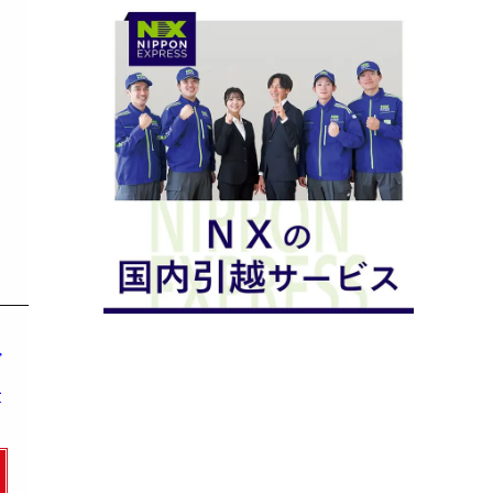
ご
さ
致