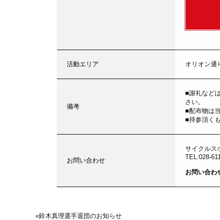
活動エリア
オリオン通
■謝礼など
さい。
備考
■配布物は
■持参頂く
サイクルス
TEL:028-61
お問い合わせ
お問い合わ
«
鈴木真理選手退団のお知らせ