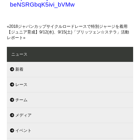
beNSRGbqK5ivi_bVMw
«
2018ジャパンカップサイクルロードレースで特別ジャージを着用
【ジュニア育成】9/12(水)、9/15(土)「ブリッツェン☆ステラ」活動
レポート
»
ニュース
新着
レース
チーム
メディア
イベント