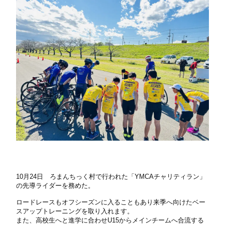
10
月
24
日 ろまんちっく村で行われた「
YMCA
チャリティラン」
の先導ライダーを務めた。
ロードレースもオフシーズンに入ることもあり来季へ向けたベー
スアップトレーニングを取り入れます。
また、高校生へと進学に合わせ
U15
からメインチームへ合流する