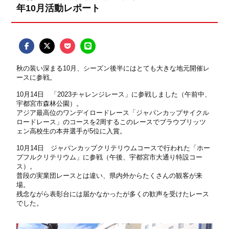
年10月活動レポート
秋の装い深まる
10
月、シーズン後半にはとても大きな地元開催レ
ースに参戦。
10
月
14
日 「
2023
チャレンジレース」に参戦しました（午前中、
宇都宮市森林公園）。
アジア最高位のワンデイロードレース「ジャパンカップサイクル
ロードレース」のコースを2周するこのレースでブラウブリッツ
ェン高校生の本井選手が5位に入賞。
10
月
14
日 ジャパンカップクリテリウムコースで行われた「ホー
プフルクリテリウム」に参戦（午後、宇都宮市大通り特設コー
ス）。
普段の実業団レースとは違い、県内外からたくさんの観客が来
場。
残念ながら表彰台には届かなかったが多くの歓声を受けたレース
でした。