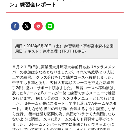
ン」練習会レポート
期日：2018年5月26日（土） 練習場所：宇都宮市森林公園
周辺 テキスト：鈴木真理（TRUTH BIKE）
５月２７日(日)に実業団大井埠頭大会前日もありAクラスメン
バーの参加は少なめとなりましたが、それでも総勢２０人以
上での練習。 クラス分けをして練習コースへ移動しました。
中学生も参加とあり、翌日大井埠頭のレースを控えた熟練選
手2名に協力・サポート頂きました。 練習コースへ移動後は、
残ったAチームとBチームが一緒に練習できるメニューで練習
を行います。 約１５分のコースを３本メニューとして行いま
した。 Bチームが先にスタートして少し遅れてAチームがスタ
ート。 走りながら後半の登り前に合流するように調整しなが
ら走行。 後半は登り区間の為、集団がバラケて大集団になら
ないように調整。 久々にBチームの走りも拝見する事ができ
ました。 Bチームメンバーもすでに集団走行ができるように
進化していて前の人との間隔も良く、きれいな隊列で走行。