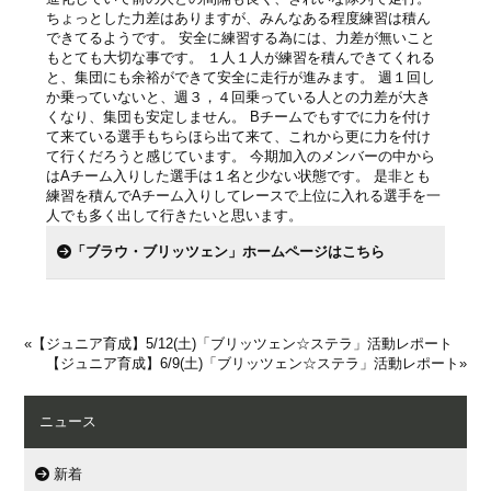
ちょっとした力差はありますが、みんなある程度練習は積ん
できてるようです。 安全に練習する為には、力差が無いこと
もとても大切な事です。 １人１人が練習を積んできてくれる
と、集団にも余裕ができて安全に走行が進みます。 週１回し
か乗っていないと、週３，４回乗っている人との力差が大き
くなり、集団も安定しません。 Bチームでもすでに力を付け
て来ている選手もちらほら出て来て、これから更に力を付け
て行くだろうと感じています。 今期加入のメンバーの中から
はAチーム入りした選手は１名と少ない状態です。 是非とも
練習を積んでAチーム入りしてレースで上位に入れる選手を一
人でも多く出して行きたいと思います。
「ブラウ・ブリッツェン」ホームページはこちら
«
【ジュニア育成】5/12(土)「ブリッツェン☆ステラ」活動レポート
【ジュニア育成】6/9(土)「ブリッツェン☆ステラ」活動レポート
»
ニュース
新着