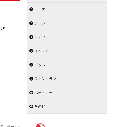
レース
チーム
、堺
メディア
/
イベント
グッズ
ファンクラブ
パートナー
その他
都)レポート
»