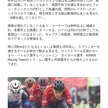
昨年12月の宇都宮シクロクロスで小坂は右上腕を骨折したが、順
調に回復していることもあり、体調不良で出場を見合わせたフォ
ン・チュンカイの代打として急遽出場。突然のレースだったが、
シクロクロスで鍛え、雨を得意とする彼は献身的な走りを見せた
（8周を残してリタイア）。
路面が濡れていることもあり、コーナーでは例年以上に減速さ
れ、各選手とも慎重にターンする。レースは3分の1が終了しても
集団は一つのままだった。キャプテン谷順成、阿部嵩之が集団前
方でアタックを警戒する。
残り20kmほどになるといよいよ集団も活性化し、スプリンターを
擁するチームが前方で動きを見せる。ヴィクトワール広島のカー
ター・ベトルス選手とベンジャミン・ダイボール選手、KINAN
Racing Teamのトマ・ルバ選手と外国選手たちが揺さぶりをかけ
てきた。