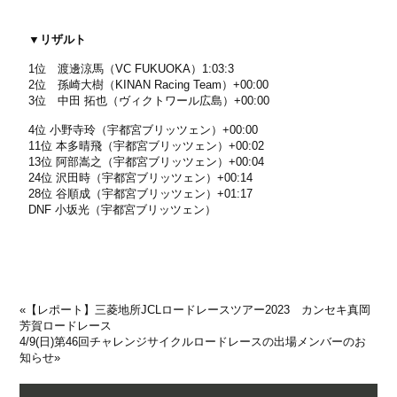
▼リザルト
1位 渡邊涼馬（VC FUKUOKA）1:03:3
2位 孫崎大樹（KINAN Racing Team）+00:00
3位 中田 拓也（ヴィクトワール広島）+00:00
4位 小野寺玲（宇都宮ブリッツェン）+00:00
11位 本多晴飛（宇都宮ブリッツェン）+00:02
13位 阿部嵩之（宇都宮ブリッツェン）+00:04
24位 沢田時（宇都宮ブリッツェン）+00:14
28位 谷順成（宇都宮ブリッツェン）+01:17
DNF 小坂光（宇都宮ブリッツェン）
«
【レポート】三菱地所JCLロードレースツアー2023 カンセキ真岡
芳賀ロードレース
4/9(日)第46回チャレンジサイクルロードレースの出場メンバーのお
知らせ
»