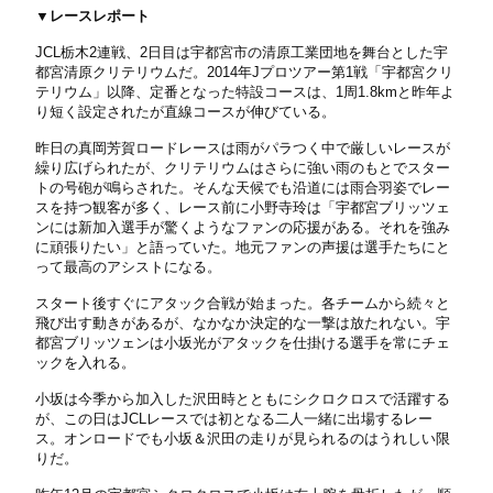
▼レースレポート
JCL栃木2連戦、2日目は宇都宮市の清原工業団地を舞台とした宇
都宮清原クリテリウムだ。2014年Jプロツアー第1戦「宇都宮クリ
テリウム」以降、定番となった特設コースは、1周1.8kmと昨年よ
り短く設定されたが直線コースが伸びている。
昨日の真岡芳賀ロードレースは雨がパラつく中で厳しいレースが
繰り広げられたが、クリテリウムはさらに強い雨のもとでスター
トの号砲が鳴らされた。そんな天候でも沿道には雨合羽姿でレー
スを持つ観客が多く、レース前に小野寺玲は「宇都宮ブリッツェ
ンには新加入選手が驚くようなファンの応援がある。それを強み
に頑張りたい」と語っていた。地元ファンの声援は選手たちにと
って最高のアシストになる。
スタート後すぐにアタック合戦が始まった。各チームから続々と
飛び出す動きがあるが、なかなか決定的な一撃は放たれない。宇
都宮ブリッツェンは小坂光がアタックを仕掛ける選手を常にチェ
ックを入れる。
小坂は今季から加入した沢田時とともにシクロクロスで活躍する
が、この日はJCLレースでは初となる二人一緒に出場するレー
ス。オンロードでも小坂＆沢田の走りが見られるのはうれしい限
りだ。