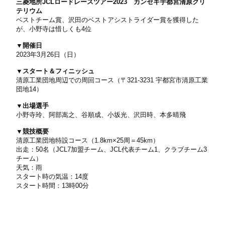
三菱地所JCLロードレースツアー2023 カンセキ宇都宮清原クリ
テリウム
ベストチーム賞、沢田のベストアシストライダー賞を獲得した
が、小野寺は惜しくも4位
▼開催日
2023年3月26日（日）
▼スタート＆フィニッシュ
清原工業団地周辺での周回コース（〒321-3231 宇都宮市清原工業
団地14）
▼出場選手
小野寺玲、阿部嵩之、谷順成、小坂光、沢田時、本多晴飛
▼競技概要
清原工業団地特設コース（1.8km×25周＝45km）
出走：50名（JCL7加盟チーム、JCL代表チーム1、クラブチーム3
チーム）
天気：雨
スタート時の気温：14度
スタート時間：13時00分