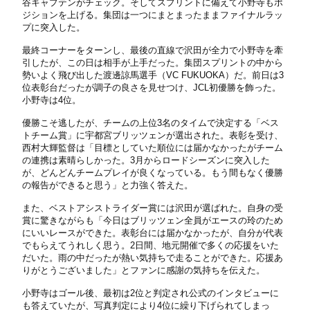
谷キャプテンがチェック。そしてスプリントに備えて小野寺もポ
ジションを上げる。集団は一つにまとまったままファイナルラッ
プに突入した。
最終コーナーをターンし、最後の直線で沢田が全力で小野寺を牽
引したが、この日は相手が上手だった。集団スプリントの中から
勢いよく飛び出した渡邊諒馬選手（VC FUKUOKA）だ。前日は3
位表彰台だったが調子の良さを見せつけ、JCL初優勝を飾った。
小野寺は4位。
優勝こそ逃したが、チームの上位3名のタイムで決定する「ベス
トチーム賞」に宇都宮ブリッツェンが選出された。表彰を受け、
西村大輝監督は「目標としていた順位には届かなかったがチーム
の連携は素晴らしかった。3月からロードシーズンに突入した
が、どんどんチームプレイが良くなっている。もう間もなく優勝
の報告ができると思う」と力強く答えた。
また、ベストアシストライダー賞には沢田が選ばれた。自身の受
賞に驚きながらも「今日はブリッツェン全員がエースの玲のため
にいいレースができた。表彰台には届かなかったが、自分が代表
でもらえてうれしく思う。2日間、地元開催で多くの応援をいた
だいた。雨の中だったが熱い気持ちで走ることができた。応援あ
りがとうございました」とファンに感謝の気持ちを伝えた。
小野寺はゴール後、最初は2位と判定され公式のインタビューに
も答えていたが、写真判定により4位に繰り下げられてしまっ