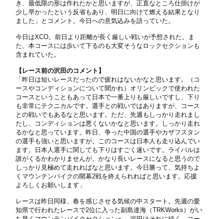
き、最低限の形は作れたかと思いますが、正直なところ仕掛けが
少し早かったという反省もあり、明日に向けて燃える結果となり
ました」とコメント。今日への意気込みを語っていた。
今日はXCO。前日より距離が長く厳しい戦いが予想された。ま
た、本コースには歩いて下るのも大変そうなロックセクションも
含まれていた。
【レース前の沢田のコメント】
「昨日は短いレースだったので疲れはないかなと思います。（コ
ースやコンディションについて聞かれ）オリンピックで使われた
コースということもあって日本で一番上りも厳しいですし、下り
も非常にテクニカルです。選手との戦いではありますが、コース
との戦いでもあるなと思います。ただ、先週もしっかり走れまし
たし、コンディションは悪くないかなと思います。しっかり走れ
るかなと思っています。昨日、争った中国の選手やカザフスタン
の選手も強いと思いますが、このコースは日本人も走り込んでい
ます。日本人選手に関しても下りはすごく速いです。ライバルは
誰がくるかわかりませんが、かなり長いレースになると思うので
しっかり見極めて走れればなと思います。今日勝って、気持ちよ
くマウンテンバイクの開幕2戦を終えられればと思います。応援
よろしくお願いします」
レースは昨日同様、春を感じさせる気候の中スタート。先週の愛
知県で行われたレースで2位に入った副島達海（TRKWorks）がい
ち早くマウンテンバイクセクションへ。沢田はそれに続く。コー