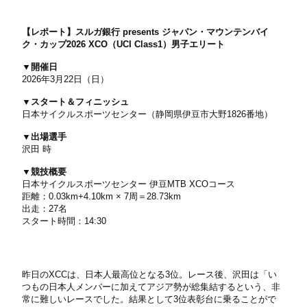
【レポート】スルガ銀行 presents ジャパン・マウンテンバイ
ク・カップ2026 XCO（UCI Class1）男子エリート
▼開催日
2026年3月22日（日）
▼スタート＆フィニッシュ
日本サイクルスポーツセンター（静岡県伊豆市大野1826番地）
▼出場選手
沢田 時
▼競技概要
日本サイクルスポーツセンター 伊豆MTB XCOコース
距離：0.03km+4.10km × 7周＝28.73km
出走：27名
スタート時間：14:30
昨日のXCCは、日本人最高位となる3位。レース後、沢田は「い
つもの日本人メンバーに加えてアジア勢が総集結するという、非
常に難しいレースでした。結果として3位表彰台に乗ることがで