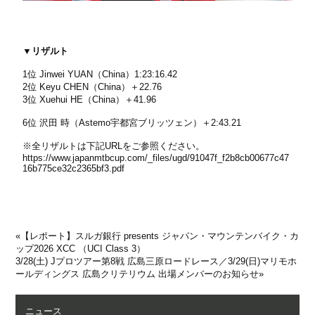
▼リザルト
1位 Jinwei YUAN（China）1:23:16.42
2位 Keyu CHEN（China）＋22.76
3位 Xuehui HE（China）＋41.96
6位 沢田 時（Astemo宇都宮ブリッツェン）＋2:43.21
※全リザルトは下記URLをご参照ください。
https://www.japanmtbcup.com/_files/ugd/91047f_f2b8cb00677c47
16b775ce32c2365bf3.pdf
«
【レポート】スルガ銀行 presents ジャパン・マウンテンバイク・カ
ップ2026 XCC （UCI Class 3）
3/28(土) Jプロツアー第8戦 広島三原ロードレース／3/29(日)マリモホ
ールディングス 広島クリテリウム 出場メンバーのお知らせ
»
ニュース