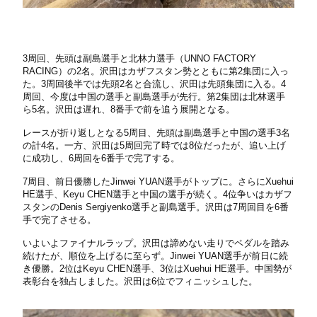
3周回、先頭は副島選手と北林力選手（UNNO FACTORY
RACING）の2名。沢田はカザフスタン勢とともに第2集団に入っ
た。3周回後半では先頭2名と合流し、沢田は先頭集団に入る。4
周回、今度は中国の選手と副島選手が先行。第2集団は北林選手
ら5名。沢田は遅れ、8番手で前を追う展開となる。
レースが折り返しとなる5周目、先頭は副島選手と中国の選手3名
の計4名。一方、沢田は5周回完了時では8位だったが、追い上げ
に成功し、6周回を6番手で完了する。
7周目、前日優勝したJinwei YUAN選手がトップに。さらにXuehui
HE選手、Keyu CHEN選手と中国の選手が続く。4位争いはカザフ
スタンのDenis Sergiyenko選手と副島選手。沢田は7周回目を6番
手で完了させる。
いよいよファイナルラップ。沢田は諦めない走りでペダルを踏み
続けたが、順位を上げるに至らず。Jinwei YUAN選手が前日に続
き優勝。2位はKeyu CHEN選手、3位はXuehui HE選手。中国勢が
表彰台を独占しました。沢田は6位でフィニッシュした。