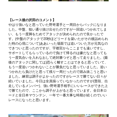
【
レース後の沢田のコメント】
やはり強いなと思っていた野嵜選手と一周目からパックになりま
した。中盤、狙い通り抜け出せたのですが一回追いつかれてしま
い、もう一度脚をためてアタックが決められたので良かったで
す。(中盤のアタックで20秒ほどリードを築いたがその後詰められ
た時の心境について)ああいった場面では追いついた方が元気なの
できついと思ったのですが、宇都宮からここまでも遠いですし、
サポートしてもらっているので負けて帰るのは嫌だなと思っても
う一度気合いを入れなおして絶対勝つぞと思って走りました。(最
後のアタックに関しては)恐らく離すことはできると思っていて、
もう一度追いつかれないことが勝負だなと思っていました。追い
つかれたら負けだと思って残り一周だったので踏み抜こうと思い
ました。練習は調子がよかったのですがレースで勝てない日々が
続いていました。今日は全員揃っていなかったのですが(普段、出
走しているメンバー)、強い野嵜選手相手にいいレースができた上
で勝てたので、ここから調子が上がると思っています。全日本ロ
ードと全日本マウンテン、一年で一番大事な時期が続くのでいい
レースになったと思います。