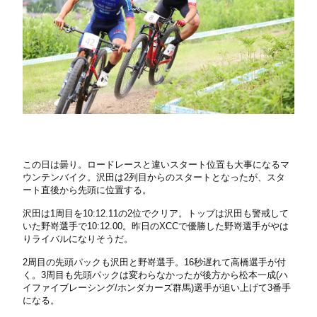
この日は曇り。ロードレースと違いスタート位置も大事になるマ
ウンテンバイク。沢田は2列目からのスタートとなったが、スタ
ート直後から先頭に位置する。
沢田は1周目を10:12.11の2位でクリア。トップは沢田も警戒して
いた野嵜選手で10:12.00。昨日のXCCで優勝した野嵜選手がやは
りライバルになりそうだ。
2周目の先頭パックも沢田と野嵜選手。16秒遅れて高橋選手が付
く。3周目も先頭パックは変わらなかったが後方から松本一成(ハ
イファイブレーシング/ホンダカーズ群馬)選手が追い上げて3番手
になる。