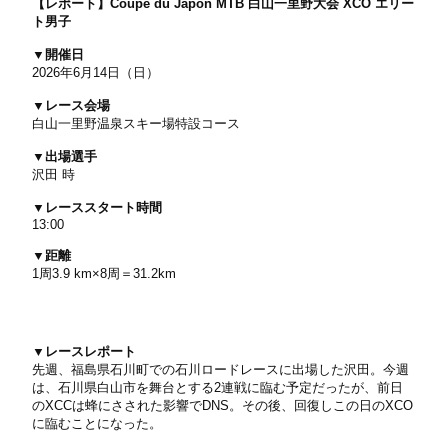
【レポート】Coupe du Japon MTB 白山一里野大会 XCO エリー
ト男子
▼開催日
2026年6月14日（日）
▼レース会場
白山一里野温泉スキー場特設コース
▼出場選手
沢田 時
▼レーススタート時間
13:00
▼距離
1周3.9 km×8周＝31.2km
▼レースレポート
先週、福島県石川町での石川ロードレースに出場した沢田。今週
は、石川県白山市を舞台とする2連戦に臨む予定だったが、前日
のXCCは蜂にさされた影響でDNS。その後、回復しこの日のXCO
に臨むことになった。