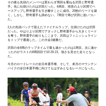
その後も先頭のメンバーは変わらず周回を重ねる沢田と野嵜選
手。先に仕掛けたのは沢田だった。6周目、得意の上り区間でペ
ースアップし野嵜選手を引き離すことに成功。20秒のリードを築
く。しかし、野嵜選手も諦めない。7周目で再び沢田に追いつい
た。
2人の先頭パックで迎えたファイナルラップ。仕掛けたのは沢田
だった。やはり上り区間でアタックし野嵜選手から大きくリード
を奪う。野嵜選手の粘りもここまで。沢田はフィニッシュライン
をトップで通過した。この大会3連勝だ。
沢田の全8周のラップタイムで最も速かったのは1周目。次に速か
ったのがラストの8周回目で10:29.23。強さを見せた走りとなっ
た。
今月のロードレースの全日本選手権、そして、来月のマウンテン
バイクの全日本選手権に向けてもはずみとなるレースになった。