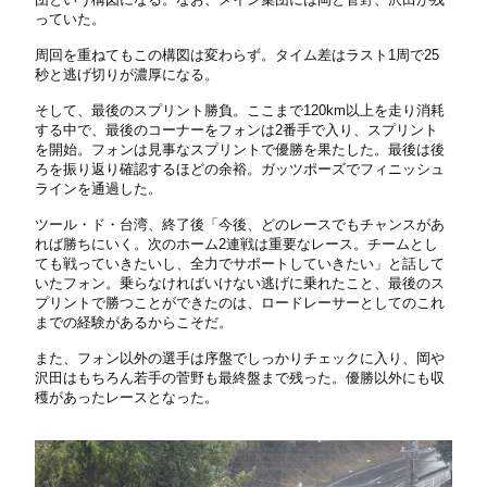
っていた。
周回を重ねてもこの構図は変わらず。タイム差はラスト1周で25
秒と逃げ切りが濃厚になる。
そして、最後のスプリント勝負。ここまで120km以上を走り消耗
する中で、最後のコーナーをフォンは2番手で入り、スプリント
を開始。フォンは見事なスプリントで優勝を果たした。最後は後
ろを振り返り確認するほどの余裕。ガッツポーズでフィニッシュ
ラインを通過した。
ツール・ド・台湾、終了後「今後、どのレースでもチャンスがあ
れば勝ちにいく。次のホーム2連戦は重要なレース。チームとし
ても戦っていきたいし、全力でサポートしていきたい」と話して
いたフォン。乗らなければいけない逃げに乗れたこと、最後のス
プリントで勝つことができたのは、ロードレーサーとしてのこれ
までの経験があるからこそだ。
また、フォン以外の選手は序盤でしっかりチェックに入り、岡や
沢田はもちろん若手の菅野も最終盤まで残った。優勝以外にも収
穫があったレースとなった。