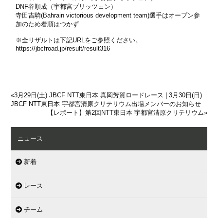
DNF谷順成（宇都宮ブリッツェン）
寺田吉騎(Bahrain victorious development team)選手はオープン参
加のため着順はつかず
※全リザルトは下記URLをご参照ください。
https://jbcfroad.jp/result/result316
«
3月29日(土) JBCF NTT東日本 真岡芳賀ロードレース | 3月30日(日)
JBCF NTT東日本 宇都宮清原クリテリウム出場メンバーのお知らせ
【レポート】第2回NTT東日本 宇都宮清原クリテリウム
»
ニュース
新着
レース
チーム