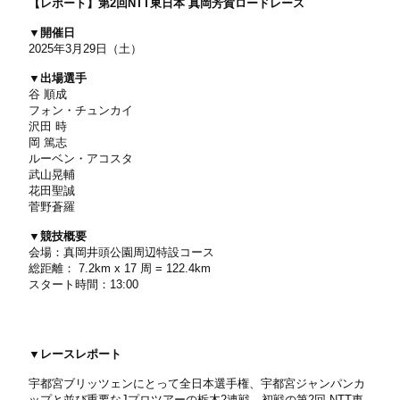
【レポート】第2回NTT東日本 真岡芳賀ロードレース
▼開催日
2025年3月29日（土）
▼出場選手
谷 順成
フォン・チュンカイ
沢田 時
岡 篤志
ルーベン・アコスタ
武山晃輔
花田聖誠
菅野蒼羅
▼競技概要
会場：真岡井頭公園周辺特設コース
総距離： 7.2km x 17 周 = 122.4km
スタート時間：13:00
▼レースレポート
宇都宮ブリッツェンにとって全日本選手権、宇都宮ジャンパンカ
ップと並び重要なJプロツアーの栃木2連戦。初戦の第2回 NTT東