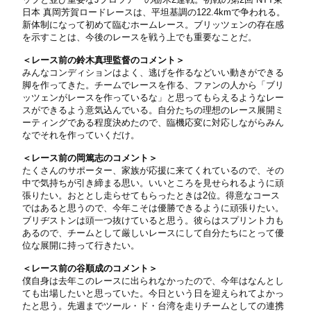
日本 真岡芳賀ロードレースは、平坦基調の122.4kmで争われる。
新体制になって初めて臨むホームレース。ブリッツェンの存在感
を示すことは、今後のレースを戦う上でも重要なことだ。
＜レース前の鈴木真理監督のコメント＞
みんなコンディションはよく、逃げを作るなどいい動きができる
脚を作ってきた。チームでレースを作る、ファンの人から「ブリ
ッツェンがレースを作っているな」と思ってもらえるようなレー
スができるよう意気込んでいる。自分たちの理想のレース展開ミ
ーティングである程度決めたので、臨機応変に対応しながらみん
なでそれを作っていくだけ。
＜レース前の岡篤志のコメント＞
たくさんのサポーター、家族が応援に来てくれているので、その
中で気持ちが引き締まる思い。いいところを見せられるように頑
張りたい。おととし走らせてもらったときは2位。得意なコース
ではあると思うので、今年こそは優勝できるように頑張りたい。
ブリヂストンは頭一つ抜けていると思う。彼らはスプリント力も
あるので、チームとして厳しいレースにして自分たちにとって優
位な展開に持って行きたい。
＜レース前の谷順成のコメント＞
僕自身は去年このレースに出られなかったので、今年はなんとし
ても出場したいと思っていた。今日という日を迎えられてよかっ
たと思う。先週までツール・ド・台湾を走りチームとしての連携