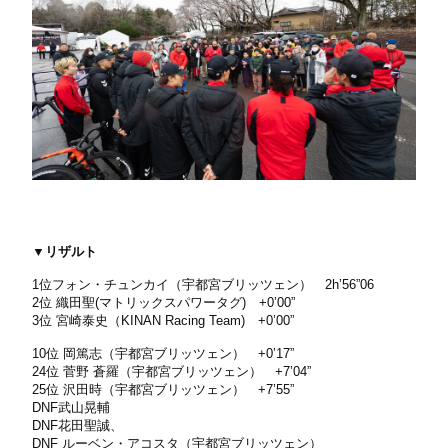
▼リザルト
1位フォン・チュンカイ（宇都宮ブリッツェン） 2h’56”06
2位 織田聖(マトリックスパワータグ) +0’00”
3位 宮崎泰史（KINAN Racing Team) +0’00”
10位 岡篤志（宇都宮ブリッツェン） +0’17”
24位 菅野 蒼羅（宇都宮ブリッツェン） +7’04”
25位 沢田時（宇都宮ブリッツェン） +7’55”
DNF武山晃輔
DNF花田聖誠、
DNF ルーベン・アコスタ（宇都宮ブリッツェン）