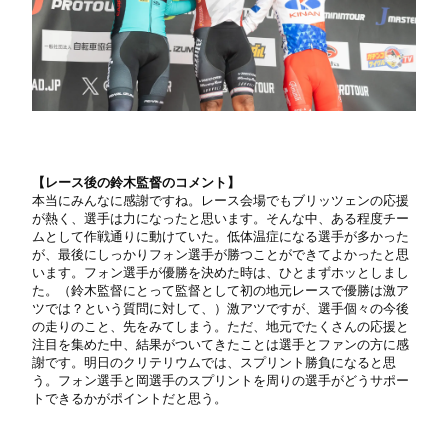
【レース後の鈴木監督のコメント】
本当にみんなに感謝ですね。レース会場でもブリッツェンの応援
が熱く、選手は力になったと思います。そんな中、ある程度チー
ムとして作戦通りに動けていた。低体温症になる選手が多かった
が、最後にしっかりフォン選手が勝つことができてよかったと思
います。フォン選手が優勝を決めた時は、ひとまずホッとしまし
た。（鈴木監督にとって監督として初の地元レースで優勝は激ア
ツでは？という質問に対して、）激アツですが、選手個々の今後
の走りのこと、先をみてしまう。ただ、地元でたくさんの応援と
注目を集めた中、結果がついてきたことは選手とファンの方に感
謝です。明日のクリテリウムでは、スプリント勝負になると思
う。フォン選手と岡選手のスプリントを周りの選手がどうサポー
トできるかがポイントだと思う。