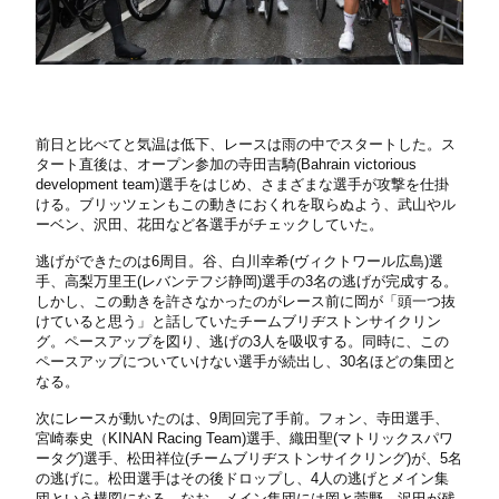
前日と比べてと気温は低下、レースは雨の中でスタートした。ス
タート直後は、オープン参加の寺田吉騎(Bahrain victorious
development team)選手をはじめ、さまざまな選手が攻撃を仕掛
ける。ブリッツェンもこの動きにおくれを取らぬよう、武山やル
ーベン、沢田、花田など各選手がチェックしていた。
逃げができたのは6周目。谷、白川幸希(ヴィクトワール広島)選
手、高梨万里王(レバンテフジ静岡)選手の3名の逃げが完成する。
しかし、この動きを許さなかったのがレース前に岡が「頭一つ抜
けていると思う」と話していたチームブリヂストンサイクリン
グ。ペースアップを図り、逃げの3人を吸収する。同時に、この
ペースアップについていけない選手が続出し、30名ほどの集団と
なる。
次にレースが動いたのは、9周回完了手前。フォン、寺田選手、
宮崎泰史（KINAN Racing Team)選手、織田聖(マトリックスパワ
ータグ)選手、松田祥位(チームブリヂストンサイクリング)が、5名
の逃げに。松田選手はその後ドロップし、4人の逃げとメイン集
団という構図になる。なお、メイン集団には岡と菅野、沢田が残