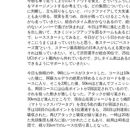
今朝も車で走って上りのレイアウトを覚え、どういうふうに
をマネージメントするか考えている。どの集団についていく
に判断し、立ち回りをしないと、バックファイアして大失速
ともあり得る。現実を見つめ、自分が残っていけるところを
がら走っていきたい。総合のタイム差がかなりあるので、総
のないメンバーで逃げが決まれば、今日は平和に進むと思う
を出し抜いて、大きくジャンプアップを図るチームもあると
で、レーススタートしてみると、今日がどういう日かわかる
そこにうまくはまっていけたらと思う。各ステージに“ベス
ーズ賞”という、ステージ最高順位の日本人がもらえる賞が
それは狙っていきたい。そして沢田選手が総合30位で、25
UCIポイント圏内から外れているので、少しタイム差はある
できるようにサポートしていきたい」
今日も快晴の中、9時にレースがスタートした。コースは10
った後に、阿蘇カルデラの絶景が拝めるミルクロードを使っ
ースに入り、そこを2周した後、50kmほど進んでフィニッシ
る。周回コースには山岳ポイントが2回設定されているので
それを狙った動きが激しくなった。アタックが繰り返され、
30kmほど進んだところで、現在山岳賞ジャージをまとう織
（マトリックスパワータグ）を含む5名の逃げが容認された
手は1回目の山岳ポイントを1位通過するも、2回目は到達前
吸収された。再びアタックと吸収が繰り返され、一時は20名
た先頭集団も後ろに追いつかれたこともあり、結局は40名ほ
団で、残り31kmでのレース仕切り直しとなった。