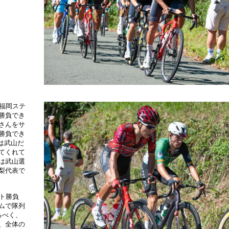
福岡ステ
勝負でき
さんをサ
勝負でき
は武山だ
てくれて
は武山選
梨代表で
ト勝負
ムで隊列
るべく、
、全体の