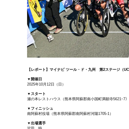
【レポート】
マイナビ ツール・ド・九州 第2ステージ（UCI
▼開催日
2025年10月12日（日）
▼スタート
瀬の本レストハウス（熊本県阿蘇郡南小国町満願寺5621ｰ7
▼フィニッシュ
南阿蘇村役場（熊本県阿蘇郡南阿蘇村河陽1705-1）
▼出場選手
沢田 時