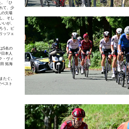
た。「ひ
れて、少
人の欠場
し、そし
いいが、
ろう。ピ
リッツェ
は5名の
が日本人
ク・ヴィ
田 拓海
またぐ。
でベスト