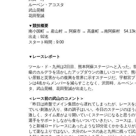
ルーベン・アコスタ
武山晃輔
花田聖誠
▼競技概要
南小国町 → 産山村 → 阿蘇市 → 高森町 →南阿蘇村 54.13km＋
出走：92名
スタート時間：9:00
▼レースレポート
ツール・ド・九州は2日目、熊本阿蘇ステージへと入った。
級のカルデラを活かしたアップダウンの激しいコースで、熊
い景観と災害からの復興を世界に示すステージだ。宇都宮ブ
ンは4名からメンバーを減らすことなく、沢田時、ルーベン
タ、武山晃輔、花田聖誠が出走した。
＜レース前の武山のコメント＞
「昨日は終盤でメイン集団から遅れてしまったが、レースを
でいい刺激が入り、体の調子はいい。今日のステージのほう
激しく、タイム差がより開いていくステージになると思うの
選手をサポートしながら食らいついていきたい。コースは、
うと新城ロードレースにあったような10分近くかかる上りが
して楽な上りではない。大分のレースのあと九州に残って試