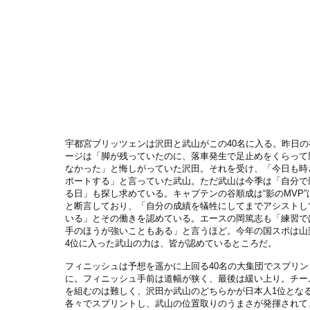
宇都宮ブリッツェンは沢田と武山がこの40名に入る。昨日の
ージは「脚が残っていたのに、落車発生で足止めをくらって
なかった」と悔しがっていた沢田。それを受け、「今日も時
ポートする」と言っていた武山。ただ武山は今季は「自分で
る日」も探し求めている。キャプテンの谷順成は“影のMVP”
と断言しており、「自分の成績を犠牲にしてまでアシストし
いる」とその働きを認めている。エースの岡篤志も「練習で
手のほうが強いこともある」と言うほど。今年の国スポは山
4位に入った武山の力は、皆が認めているところだ。
フィニッシュは予想を遥かに上回る40名の大集団でスプリン
に。フィニッシュ手前は道幅が狭く、最後は緩い上り。チー
を組むのは難しく、沢田か武山のどちらかが日本人1位とな
各々でスプリントし、武山の位置取りのうまさが発揮されて