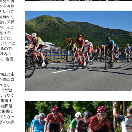
自分の脚
かを冷静
というこ
見極めな
合に関係
が、そこ
思うの
はずだ。
トジャパニ
あるので、
位以内の
が、挽回
kmほど走
た周回コ
ュとな
、まずは
ようやく
田聖選手
。織田選
に集団に
弱となっ
どの大集