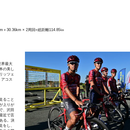
30.36km × 2周回=総距離114.85㎞
世界最大
本の美し
リッツェ
・アコス
走ること
が上りが
で、沢田
最近で言
ある。決
走をし、