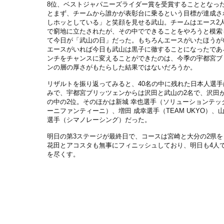
8位、ベストジャパニーズライダー賞を受賞することとなっ
とまず、チームから誰かが表彰台に乗るという目標が達成さ
しホッとしている」と笑顔を見せる武山。チームはエース2
で窮地に立たされたが、その中でできることをやろうと模索
て今日が「武山の日」だった。もちろんエースがいたほうが
エースがいれば今日も武山は黒子に徹することになったであ
ンチをチャンスに変えることができたのは、今季の宇都宮ブ
ンの層の厚さがもたらした結果ではないだろうか。
リザルトを振り返ってみると、40名の中に残れた日本人選手
みで、宇都宮ブリッツェンからは沢田と武山の2名で、沢田
の中の2位。そのほかは新城 幸也選手（ソリューションテッ
ーニファンティーニ）、増田 成幸選手（TEAM UKYO）、山
選手（シマノレーシング）だった。
明日の第3ステージが最終日で、コースは宮崎と大分の2県を
花田とアコスタも無事にフィニッシュしており、明日も4人
を尽くす。