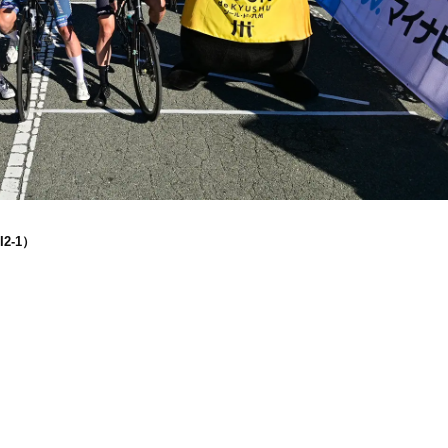
2-1）
）