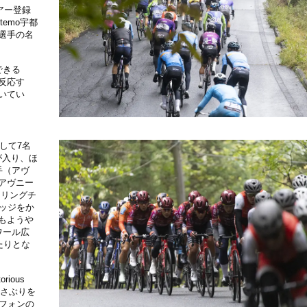
アー登録
emo宇都
選手の名
できる
反応す
いてい
して7名
が入り、ほ
手（アヴ
アヴニー
クリングチ
ッジをか
もようや
ワール広
たりとな
ious
始揺さぶりを
フォンの