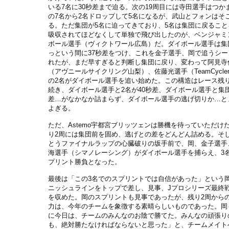
いる7名に30秒差まで迫る。次の19周目には寺田選手はつか
の7名から2名ドロップして5名になるが、武山とフォンはそ
る。ただ集団が5名に迫ってきており、5名は集団に戻ること
吸収されてほどなくして単独で飛び出したのが、ベンジャミ
ボール選手（ヴィクトワール広島）だ。ダイボール選手は集
っという間に37秒差をつけ、これを金子選手、岡で追うシー
れたが、まだ早すぎると判断し集団に戻り、変わって阿見寺
（アヴニールサイクリング山梨）、佐藤光選手（TeamCycler
の2名がダイボール選手を追い始めた。この構造はレース残り
続き、ダイボール選手と2名が40秒差、ダイボール選手と集
差…がなかなか詰まらず、ダイボール選手の逃げ切りか…と
よぎる。
ただ、Astemo宇都宮ブリッツェンは勝機を待っていただけ
り2周には集団前を固め、逃げとの差をどんどん詰める。そ
とうファイナルラップの心臓破りの坂手前で、岡、金子選手
海選手（シマノレーシング）がダイボール選手を捕らえ、3
プリント勝負となった。
最後は「この3名でのスプリントでは自信があった」という
ニッシュラインをトップで差し、見事、Jプロシリーズ最終
を収めた。岡のスプリントも見事であったが、残り2周から
力は、今年のチームを象徴する素晴らしいものであった。岡
に今日は、チームのみんなのお陰で勝てた。みんなの頑張り
も、絶対勝たなければならないと思った」と、チームメイト