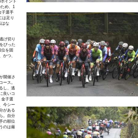
3ポイント
のため、1
金子選手
には足り
転はな
逃げ切り
をぴった
1位を固
、かつ、
が開催さ
コース。
るし、逃
に良いコ
、金子選
、今シー
分がある
ら。自分
手の順位
うのは厳