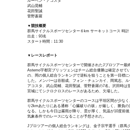
ルーベン・アコスタ
武山晃輔
花田聖誠
菅野蒼羅
▼競技概要
群馬サイクルスポーツセンター６km サーキットコース 時計（正
出走：93名
スタート時間：11:30
▼レースレポート
群馬サイクルスポーツセンターで開催されたJプロツアー最
Astemo宇都宮ブリッツェンはチーム総合優勝は確定させて
の、岡の個人総合ランキングで逆転を狙うことを第一目標に
した。メンバーは谷順成、フォン・チュンカイ、岡篤志、ル
アコスタ、武山晃輔、花田聖誠、菅野蒼羅の7名。沢田時は
宮城にてシクロクロスのレースがあるため、欠場した。
群馬サイクルスポーツセンターのコースは平坦区間が少なく
り2kmあたりにある通称「心臓破りの坂」が厳しく、勝負の
なる。しかも今日は霧雨が降り、雲が厚く、気温が10度前後
気象条件でのレースになることが予想された。
Jプロツアーの個人総合ランキングは、金子宗平選手（群馬