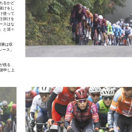
れるかど
賭けをし
け使って
仕掛けを
ースはな
」と清々
優勝は収
うレース」
が残る
謝申し上