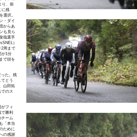
まり、前
こに残
を選択。
ン・ダイ
団からあ
ンも見ら
俊哉選手
sSNEL）
2周まで
団が1分
まで頭を
だった。残
してとう
、山田拓
名でのス
岡がフィ
戦で勝利
のチーム
も「本当
のために
への感謝