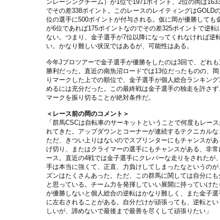
ンレーシングチーム）が1位で1971ポイント、2位の岡は163
でその差338ポイント。このレースのレイティングはGOLD
位の選手に500ポイントが付与される。仮に岡が優勝しても
が6位であれば175ポイントなのでその差325ポイントで逆転
ない。つまり、金子選手が7位以降になってくれなければ逆
い。かなり難しい状況ではあるが、可能性はある。
今年Jプロツアーで金子選手が優勝をしたのは3回で、どれも
勝利だった。直近の南魚沼ロードでは13位だったものの、岡
りマークした上での順位で、金子選手が個人総合ランキング
めるには充分だった。この最終戦は金子選手の独走を許さず
マークを振り切ることが絶対条件だ。
＜レース前の岡のコメント＞
「群馬CSCは自転車のサーキットということで何度もレース
れてきた。アップダウンとコーナーが連続するテクニカルな
ただ、きつい上りはないのでスプリンターにもチャンスがあ
げ切り、またはクライマーの選手にもチャンスがある、非常
ース。直近の4戦では金子選手にクレバーな走りをされたが
手は本当に強くて、正直、力負けしてしまったなというのが
ズンはたくさんあった。ただ、この群馬に関しては自分にも
と思っている。チーム力を発揮していい展開に持っていけた
が優勝しないと個人総合の逆転はかなり難しく、また金子選
に左右されることがある。自分だけが頑張っても、逆転とい
しいが、諦めないで最後まで最善を尽くして頑張りたい」