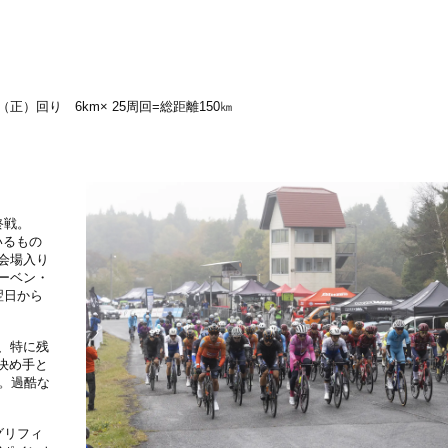
）回り 6km× 25周回=総距離150㎞
終戦。
いるもの
会場入り
ーベン・
翌日から
、特に残
決め手と
。過酷な
グリフィ