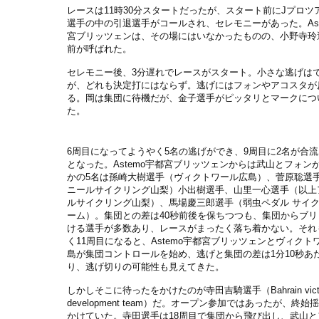
レースは11時30分スタートだったが、スタート前にJプロツ
選手の中の引退選手がコールされ、セレモニーがあった。Ast
宮ブリッツェンは、その場にはいなかったものの、小野寺玲
前が呼ばれた。
セレモニー後、3分遅れでレースがスタート。小さな逃げは
が、どれも決定打にはならず。逃げにはフォンやアコスタが
る。岡は集団に待機だが、金子選手がピッタリとマークにつ
た。
6周目になってようやく5名の逃げができ、9周目に2名が合流
となった。Astemo宇都宮ブリッツェンからは武山とフォン
かの5名は孫崎大樹選手（ヴィクトワール広島）、菅原聡選
ニールサイクリング山梨）小出樹選手、山里一心選手（以上
ルサイクリング山梨）、馬場慶三郎選手（弱虫ペダル サイ
ーム）。集団との差は40秒前後を保ちつつも、集団からブリ
ける選手が多数あり、レースがまったく落ち着かない。それ
く11周目になると、Astemo宇都宮ブリッツェンとヴィクト
島が集団コントロールを始め、逃げと集団の差は1分10秒あ
り、逃げ切りの可能性も見えてきた。
しかしそこに待ったをかけたのが寺田吉騎選手（Bahrain victor
development team）だ。オープン参加ではあったが、終
かけていた。寺田選手は18周目で集団から飛び出し、武山と