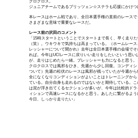
クロクロス。
ジュニアチームであるブリッツェン☆ステラも応援にかけつ
本レースはホーム戦であり、全日本選手権の直前のレースで
さまざまな意味で重要なレースだ。
レース前の沢田のコメント
「15時スタートということでスタートまで長く、早く走りた
（笑）。ウキウキで気持ちは高まっている。（ホームレース
レッシャーについて聞かれ）去年は全日本選手権の会場でそ
れば。今年はUCIレースに戻りいい走りをしたいという思い
が、走りはじめたら一緒。プレッシャーも力になると思う。
クロクロスでは風邪をひき、先週から少し回復。コンディシ
ついて）先週の松伏のレースは風邪が残っていたが今週から
全になくなりコンディションがよいことはトレーニングから
ている。自分自身も走れるのではないかと期待している。こ
は泥が浮き出てくるセクションが多いが、今年は比較的ドラ
ィションで高速レースになるかと思う。あしたに繋がるよう
今日、しっかり走りたい」