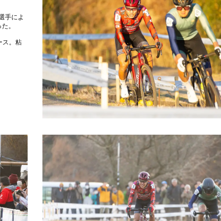
選手によ
った。
ース。粘