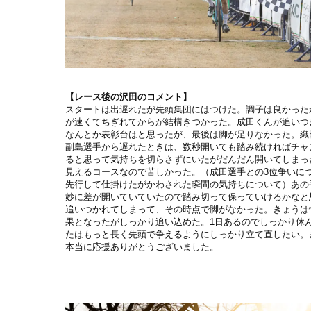
【
レース後の沢田のコメント】
スタートは出遅れたが先頭集団にはつけた。調子は良かった
が速くてちぎれてからが結構きつかった。成田くんが追いつ
なんとか表彰台はと思ったが、最後は脚が足りなかった。織
副島選手から遅れたときは、数秒開いても踏み続ければチャ
ると思って気持ちを切らさずにいたがだんだん開いてしまっ
見えるコースなので苦しかった。（成田選手との3位争いに
先行して仕掛けたがかわされた瞬間の気持ちについて）あの
妙に差が開いていていたので踏み切って保っていけるかなと
追いつかれてしまって、その時点で脚がなかった。きょうは
果となったがしっかり追い込めた。1日あるのでしっかり休
たはもっと長く先頭で争えるようにしっかり立て直したい。
本当に応援ありがとうございました。