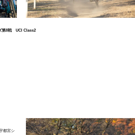
8戦 UCI Class2
宇都宮シ