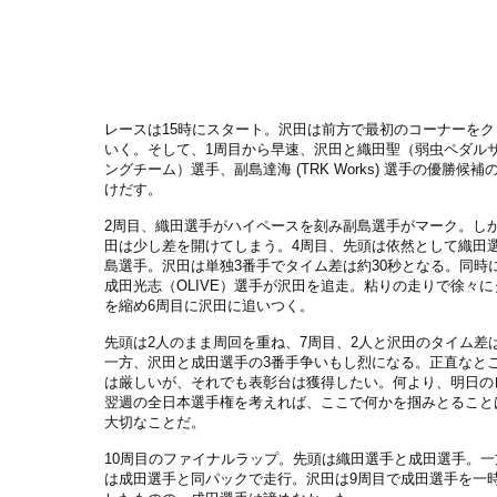
レースは15時にスタート。沢田は前方で最初のコーナーをク
いく。そして、1周目から早速、沢田と織田聖（弱虫ペダル
ングチーム）選手、副島達海 (TRK Works) 選手の優勝候補
けだす。
2周目、織田選手がハイペースを刻み副島選手がマーク。し
田は少し差を開けてしまう。4周目、先頭は依然として織田
島選手。沢田は単独3番手でタイム差は約30秒となる。同時
成田光志（OLIVE）選手が沢田を追走。粘りの走りで徐々
を縮め6周目に沢田に追いつく。
先頭は2人のまま周回を重ね、7周目、2人と沢田のタイム差は
一方、沢田と成田選手の3番手争いもし烈になる。正直なと
は厳しいが、それでも表彰台は獲得したい。何より、明日の
翌週の全日本選手権を考えれば、ここで何かを掴みとること
大切なことだ。
10周目のファイナルラップ。先頭は織田選手と成田選手。一
は成田選手と同パックで走行。沢田は9周目で成田選手を一