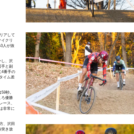
リアして
サイクリ
の3人が抜
かし、沢
選手と副
に4番手の
にタイム差
59秒。
ころ優勝
レース、
は非常に
方、沢田
時突き放