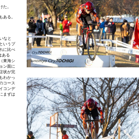
けた。
もある。
いなと
というプ
れに比べ
はある
（東海シ
ョン面に
症状が完
もわかっ
のコース
イコンデ
にまずは