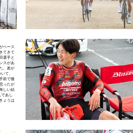
がペース
きてきて
田選手と
ンスがあ
た。差が
ついて、
手前で微
思ったが
悔しい結
んであし
きょうは