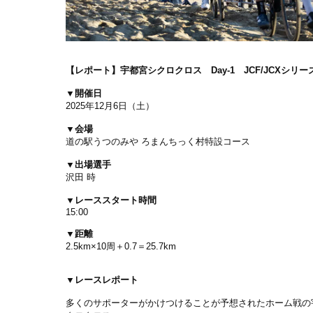
【レポート】
宇都宮シクロクロス Day-1 JCF/JCXシリーズ第
▼開催日
2025年12月6日（土）
▼会場
道の駅うつのみや ろまんちっく村特設コース
▼出場選手
沢田 時
▼レーススタート時間
15:00
▼距離
2.5km×10周＋0.7＝25.7km
▼レースレポート
多くのサポーターがかけつけることが予想されたホーム戦の