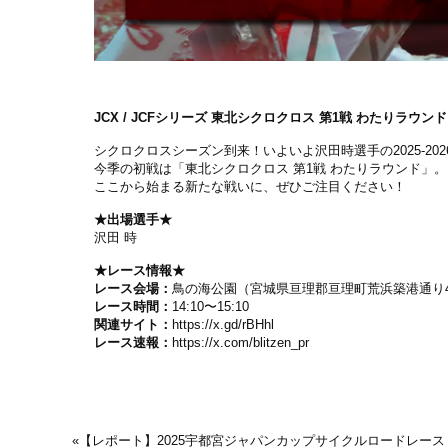
JCX / JCFシリーズ 東北シクロクロス 第1戦 わたりラウ
シクロクロスシーズン到来！いよいよ沢田時選手の2025-2
今季の初戦は「東北シクロクロス 第1戦 わたりラウンド」
ここから始まる新たな戦いに、ぜひご注目ください！
★出場選手★
沢田 時
★レース情報★
レース会場：
鳥の海公園（宮城県亘理郡亘理町荒浜築港通り48
レース時間：
14:10〜15:10
関連サイト：
https://x.gd/rBHhl
レース速報：
https://x.com/blitzen_pr
«
【レポート】2025宇都宮ジャパンカップサイクルロードレース