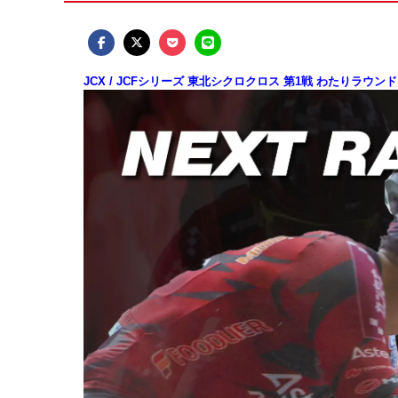
JCX / JCFシリーズ 東北シクロクロス 第1戦 わたりラウ