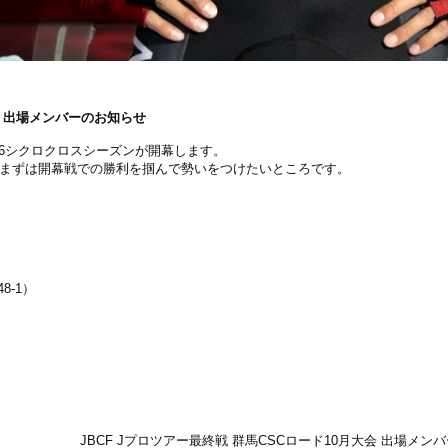
ンド 出場メンバーのお知らせ
026シクロクロスシーズンが開幕します。
。まずは開幕戦での勝利を掴んで勢いをつけたいところです。
-1）
JBCF Jプロツアー最終戦 群馬CSCロード10月大会 出場メン