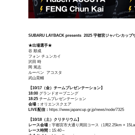
SUBARU LAYBACK presents 2025 宇都宮ジャ
★出場選手★
谷 順成
フォン チュンカイ
沢田 時
岡 篤志
ルーベン アコスタ
武山晃輔
【10/17（金）チームプレゼンテーション】
18:00
グランドオープニング
18:25
チームプレゼンテーション
会場：
オリエンスクエア
LIVE配信：
https://www.japancup.gr.jp/news/node/7325
【10/18（土）クリテリウム】
レース会場：
宇都宮市大通り周回コース（1周2.25km × 15Laps
レース時間：
15:40～