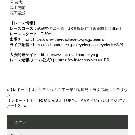
岡 篤志
武山晃輔
花田聖誠
【レース情報】
レースコース：
武蔵野の森公園 - JR青梅駅前（総距離133.8km）
レーススタート：
7:30〜
出場チーム：
https://www.the-roadrace-tokyo.jp/teams/
ライブ配信：
https://jod.jsports.co.jp/p/cycle/japan_cycle/106678-
L
大会関連サイト：
https://www.the-roadrace-tokyo.jp
レース速報(チーム公式X)：
https://twitter.com/blitzen_PR
«
【レポート】Jクリテリウムツアー第4戦 広島トヨタ広島クリテリウ
ム
【レポート】THE ROAD RACE TOKYO TAMA 2025（UCIアジアツ
アー1.2）
»
ニュース