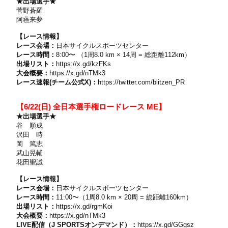
★出場選手★
菅野蒼羅
阿蘓来夢
【レース情報】
レース会場：
日本サイクルスポーツセンター
レース時間：
8:00〜 （1周8.0 km × 14周 = 総距離112km）
出場リスト：
https://x.gd/kzFKs
大会概要：
https://x.gd/nTMk3
レース速報(チーム公式X)：
https://twitter.com/blitzen_PR
【6/22(日) 全⽇本選⼿権ロードレース ME】
★出場選手★
谷 順成
沢田 時
岡 篤志
武山晃輔
花田聖誠
【レース情報】
レース会場：
日本サイクルスポーツセンター
レース時間：
11:00〜（1周8.0 km × 20周 = 総距離160km）
出場リスト：
https://x.gd/rgmKoi
大会概要：
https://x.gd/nTMk3
LIVE配信（J SPORTSオンデマンド）：
https://x.gd/GGgsz