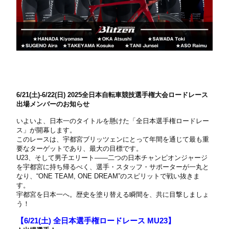
6/21(土)-6/22(日) 2025全日本自転車競技選手権大会ロードレース
出場メンバーのお知らせ
いよいよ、日本一のタイトルを懸けた「全日本選手権ロードレー
ス」が開幕します。
このレースは、宇都宮ブリッツェンにとって年間を通じて最も重
要なターゲットであり、最大の目標です。
U23、そして男子エリート――二つの日本チャンピオンジャージ
を宇都宮に持ち帰るべく、選手・スタッフ・サポーターが一丸と
なり、“ONE TEAM, ONE DREAM”のスピリットで戦い抜きま
す。
宇都宮を日本一へ。歴史を塗り替える瞬間を、共に目撃しましょ
う！
【6/21(土) 全⽇本選⼿権ロードレース MU23】