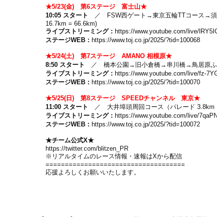
★5/23(金) 第6ステージ 富士山★
10:05 スタート
／ FSW西ゲート→東京五輪TTコース→須走本町交
16.7km = 66.6km)
ライブストリーミング：
https://www.youtube.com/live/lRY
ステージWEB：
https://www.toj.co.jp/2025/?tid=100068
★5/24(土) 第7ステージ AMANO 相模原★
8:50 スタート
／ 橋本公園→旧小倉橋→串川橋→鳥居原ふれあいの館前
ライブストリーミング：
https://www.youtube.com/live/fz
ステージWEB：
https://www.toj.co.jp/2025/?tid=100070
★5/25(日) 第8ステージ SPEEDチャンネル 東京★
11:00 スタート
／ 大井埠頭周回コース（パレード 3.8km ｜6.
ライブストリーミング：
https://www.youtube.com/live/7q
ステージWEB：
https://www.toj.co.jp/2025/?tid=100072
★チーム公式X★
https://twitter.com/blitzen_PR
※リアルタイムのレース情報・速報はXから配信
====================================
応援よろしくお願いいたします。