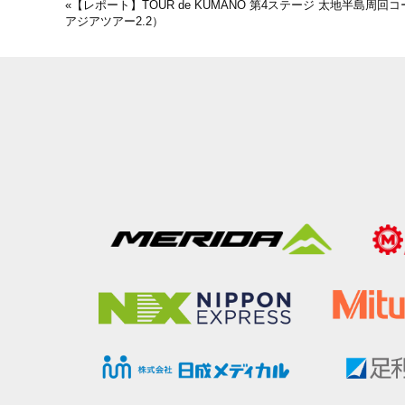
«
【レポート】TOUR de KUMANO 第4ステージ 太地半島周回コ
アジアツアー2.2）