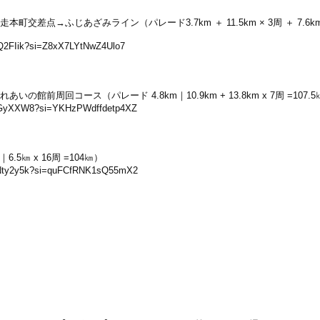
差点→ふじあざみライン（パレード3.7km ＋ 11.5km × 3周 ＋ 7.6k
5IQ2FIik?si=Z8xX7LYtNwZ4Ulo7
周回コース（パレード 4.8km｜10.9km + 13.8km x 7周 =107.5
-7YGyXXW8?si=YKHzPWdffdetp4XZ
5㎞ x 16周 =104㎞）
aPNty2y5k?si=quFCfRNK1sQ55mX2