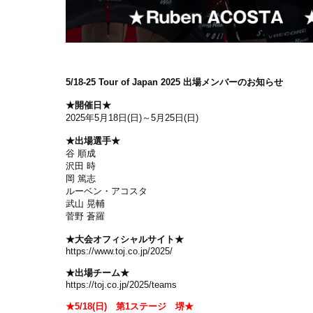
5/18-25 Tour of Japan 2025 出場メンバーのお知ら
せ
★開催日★
2025年5月18日(日)～5月25日(日)
★出場選手★
谷 順成
沢田 時
岡 篤志
ルーベン・アコスタ
武山 晃輔
菅野 蒼羅
★大会オフィシャルサイト★
https://www.toj.co.jp/2025/
★出場チーム★
https://toj.co.jp/2025/teams
★5/18(日) 第1ステージ 堺★