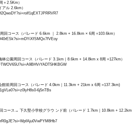
周＋2.5Km）
ル 2.6km）
XkPH2QwoDY?si=rolf1qEXTJPRRVR7
パレード 6.6km ｜ 2.8km + 16.8km × 6周 =103.6km）
xNO40rESk?si=mDYiXfSMQx7fVEoy
回コース（パレード 3.1km｜8.6km + 14.8km x 8周 =127km）
/WmDyTWOV65U?si=A9BHVrYADT5HKBGW
ース（パレード 4.0km｜11.3km + 21km x 6周 =137.3km)
f21gVLe0?si=z0lyH8s0-6j5nTBs
 下久堅小学校グラウ ンド前（パレード 1.7km｜10.8km + 12.2km ×
N6urR0gJE?si=WpfAju0VwPYM8Hb7