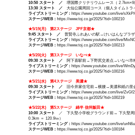
10:50 スタート ／
堺国際クリテリウムレース（ 2.7km×9
13:30 スタート
／
大仙公園周回コース（個人タイムトライア
ライブストリーミング：
https://www.youtube.com/live/s
ステージWEB：
https://www.toj.co.jp/2025/?tid=100210
★5/19(月) 第2ステージ JPF京都★
9:45 スタート ／
普賢寺ふれあいの駅→けいはんなプラザ周回コース（
ライブストリーミング：
https://www.youtube.com/live/Mi
ステージWEB：
https://www.toj.co.jp/2025/?tid=100213
★5/20(火) 第3ステージ いなべ★
09:30 スタート ／
阿下喜駅前→下野尻交差点→いなべ市梅林公園周
ライブストリーミング：
https://www.youtube.com/live
ステージWEB：
https://www.toj.co.jp/2025/?tid=100216
★5/21(水) 第4ステージ 美濃★
09:30 スタート ／
旧今井家住宅前→横腰→美濃和紙の里会館前周回コ
ライブストリーミング：
https://www.youtube.com/live/ZvG
ステージWEB：
https://www.toj.co.jp/2025/?tid=100219
★5/22(木) 第5ステージ 綿半 信州飯田★
10:00 スタート
／ 下久堅小学校グラウンド前→ 下久堅周回コース→
0.3km ＝ 120.9㎞）
ライブストリーミング：
https://www.youtube.com/live/un
ステージWEB：
https://www.toj.co.jp/2025/?tid=100184