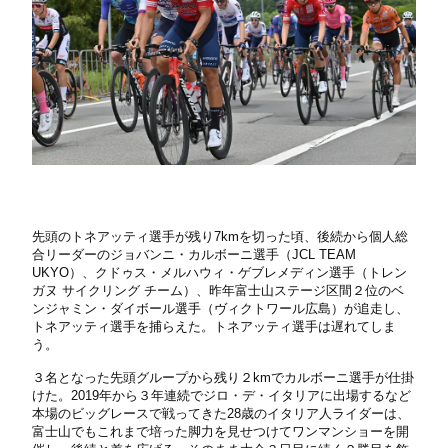
先頭のトネアッティ選手が残り7kmを切った頃、後続から個人総
合リーダーのジョバンニ・カルボーニ選手（JCL TEAM
UKYO）、クドゥス・メルハウィ・ゲブレメディン選手（トレン
ガヌ サイクリング チーム）、昨年富士山ステージ区間２位のベ
ンジャミン・ダイボール選手（ヴィクトワール広島）が追走し、
トネアッティ選手を捕らえた。トネアッティ選手は遅れてしま
う。
３名となった先頭グループから残り２kmでカルボーニ選手が仕掛
けた。2019年から３年連続でジロ・デ・イタリアに出場するなど
本場のビッグレースで戦ってきた28歳のイタリア人ライダーは、
富士山でもこれまで培った脚力を見せつけてワンマンショーを開