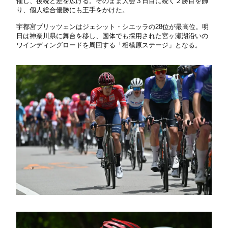
催し、後続と差を広げる。そのまま大会３日目に続く２勝目を飾
り、個人総合優勝にも王手をかけた。
宇都宮ブリッツェンはジェシット・シエッラの28位が最高位。明
日は神奈川県に舞台を移し、国体でも採用された宮ヶ瀬湖沿いの
ワインディングロードを周回する「相模原ステージ」となる。