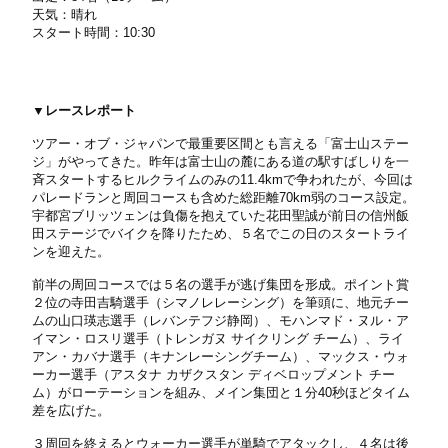
天気：晴れ
スタート時間：10:30
▼レースレポート
ツアー・オブ・ジャパンで最重要区間とも言える「富士山ステー
ジ」がやってきた。昨年は富士山の麓にある道の駅すばしりを一
斉スタートするヒルクライムのみの11.4kmで争われたが、今回は
パレードランと周回コースも含めた総距離70km弱のコース設定。
宇都宮ブリッツェンは負傷を抱えていた花田聖誠が前日の信州飯
田ステージでバイクを降りたため、５名でこの日のスタートライ
ンを迎えた。
前半の周回コースでは５名の選手が逃げ集団を形成。ポイント賞
２位の寺田吉騎選手（シマノレレーシング）を筆頭に、地元チー
ムの山口瑛志選手（レバンテフジ静岡）、モハンマド・ヌル・ア
イマン・ロスリ選手（トレンガヌ サイクリング チーム）、ライ
アン・カバナ選手（キナンレーシングチーム）、マックス・ウォ
ーカー選手（アスタナ カザクスタン ディベロップメント チー
ム）がローテーションを組み、メイン集団と１分40秒ほどタイム
差を広げた。
３周回を終えるとウォーカー選手が単騎でアタックし、４名は後