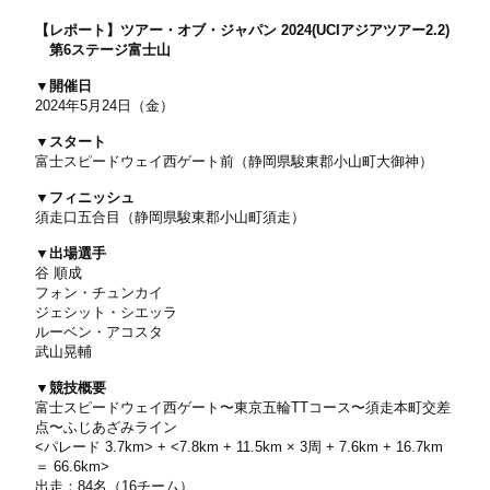
【レポート】ツアー・オブ・ジャパン 2024(UCIアジアツアー2.2)
第6ステージ富士山
▼開催日
2024年5月24日（金）
▼スタート
富士スピードウェイ⻄ゲート前（静岡県駿東郡小山町大御神）
▼フィニッシュ
須走口五合目（静岡県駿東郡小山町須走）
▼出場選手
谷 順成
フォン・チュンカイ
ジェシット・シエッラ
ルーベン・アコスタ
武山晃輔
▼競技概要
富士スピードウェイ西ゲート〜東京五輪TTコース〜須走本町交差
点〜ふじあざみライン
<パレード 3.7km> + <7.8km + 11.5km × 3周 + 7.6km + 16.7km
＝ 66.6km>
出走：84名（16チーム）