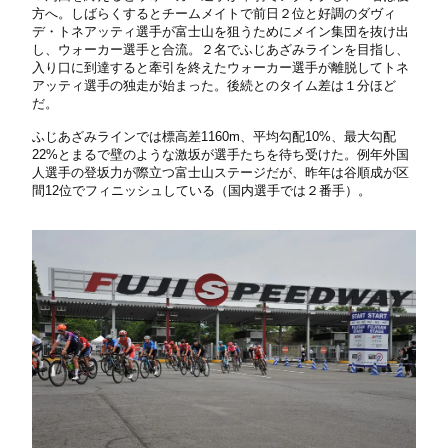
方へ。しばらくするとチームメイトで前日２位と好調のダヴィ
デ・トネアッティ選手が富士山を狙うためにメイン集団を抜け出
し、ウォーカー選手と合流。２名でふじあざみラインを目指し、
入り口に到達すると牽引を終えたウォーカー選手が離脱してトネ
アッティ選手の独走が始まった。後続とのタイム差は１分ほど
だ。
ふじあざみラインでは標高差1160m、平均勾配10%、最大勾配
22%とまるで壁のような激坂が選手たちを待ち受けた。例年外国
人選手の登坂力が際立つ富士山ステージだが、昨年は谷順成が区
間12位でフィニッシュしている（国内選手では２番手）。