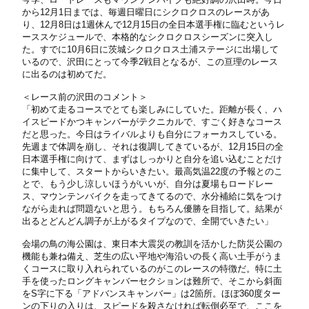
から12月1日までは、毎週日曜日にシクロクロスのレースがあ
り、12月8日は1週休んで12月15日の全日本選手権に臨むというレ
ーススケジュールで、本格的なシクロクロスシーズンに突入し
た。すでに10月6日に茨城シクロクロス土浦ステージに出場して
いるので、沢田にとって今季2戦目となるが、この亘理のレース
に出るのは初めてだ。
＜レース前の沢田のコメント＞
「初めて走るコースでとても楽しみにしていた。距離が長く、ハ
イスピードかつキャンバーがテクニカルで、すごく好きなコース
だと思った。今日はライバルよりも自分にフォーカスしている。
先週まで体調を崩し、それは復調してきているが、12月15日の全
日本選手権に向けて、まずはしっかりと自分を追い込むことだけ
に集中して、スタートからいきたい。最高気温22度の予報とのこ
とで、もう少し涼しいほうがいいが、自分は夏場もロードレー
ス、マウンテンバイクを走ってきてるので、水分補給に気をつけ
ながら走れば問題ないと思う。もちろん優勝を目指して。結果が
出るとどんどん調子が上がるタイプなので、全開でいきたい」
会場の鳥の海公園は、東日本大震災の教訓を活かした防災公園の
機能も兼ね備え、芝生の広い平地や海沿いの長く高い土手がうま
くコースに取り入れられているのがこのレースの特徴だ。特に土
手を使ったロングキャンバーセクションは難所で、そこから斜面
をS字に下る「アドバンスキャンバー」は2箇所。ほぼ360度ター
ンの下りの入りは、スピードを殺さなければ転倒必至で、ここを