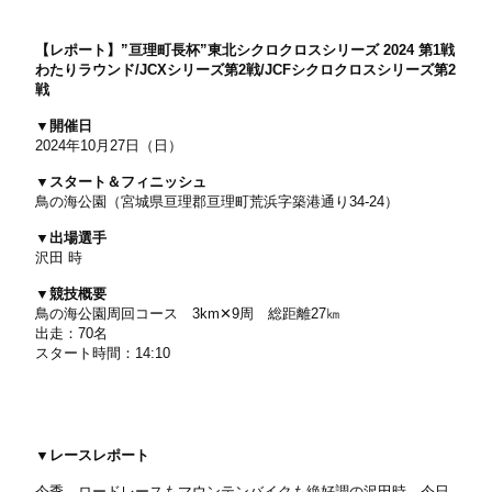
【レポート】”亘理町長杯”東北シクロクロスシリーズ 2024 第1戦
わたりラウンド/JCXシリーズ第2戦/JCFシクロクロスシリーズ第2
戦
▼開催日
2024年10月27日（日）
▼スタート＆フィニッシュ
鳥の海公園（宮城県亘理郡亘理町荒浜字築港通り34-24）
▼出場選手
沢田 時
▼競技概要
鳥の海公園周回コース 3km✕9周 総距離27㎞
出走：70名
スタート時間：14:10
▼レースレポート
今季、ロードレースもマウンテンバイクも絶好調の沢田時。今日