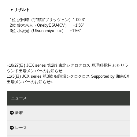
▼リザルト
1位 沢田時（宇都宮ブリッツェン）1:00:31
2位 鈴木来人（OnebyESU-ICV） +1’36”
3位 小坂光（Utsunomiya Lux） +1’56”
«
10/27(日) JCX series 第2戦 東北シクロクロス 亘理町長杯 わたりラ
ウンド出場メンバーのお知らせ
11/3(日) JCX series 第3戦 御殿場シクロクロス Supported by 湘南CX
出場メンバーのお知らせ
»
ニュース
新着
レース