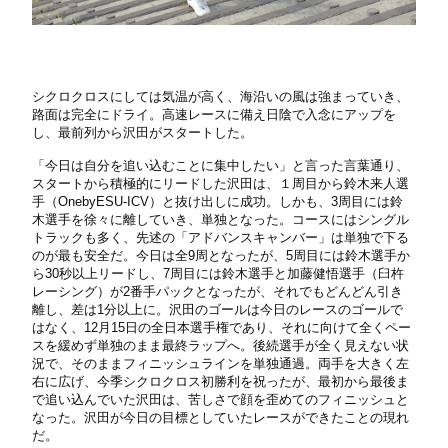
シクロクロスにしては気温が高く、海沿いの風は強まっていき、
路面は完全にドライ。高速レースに備え日陰で入念にアップを
し、最前列から沢田がスタートした。
「今日は自分を追い込むことに集中したい」と言った言葉通り、
スタートから積極的にリードした沢田は、１周目から鈴木来人選
手（OnebyESU-ICV）と抜け出しに成功。しかも、3周目には鈴
木選手を徐々に離していき、単独となった。コースにはシングル
トラックも多く、先述の「アドバンスキャンバー」は単独で下る
のが最も安全だ。今日は全9周となったが、5周目には鈴木選手か
ら30秒以上リードし、7周目には鈴木選手と加藤健悟選手（臼杵
レーシング）が2番手パックとなったが、それでもどんどん引き
離し、差は1分以上に。沢田のゴールは今日のレースのゴールで
はなく、12月15日の全日本選手権であり、それに向けて全くペー
スを緩めず単独のまま最終ラップへ。後続選手が全く見えない状
況で、そのままフィニッシュラインを単独通過。両手を大きく左
右に広げ、今季シクロクロス初勝利を祝ったが、最初から最後ま
で追い込んでいた沢田は、苦しさで顔を歪めてのフィニッシュと
なった。沢田が今日の目標としていたレースができたことの現れ
だ。