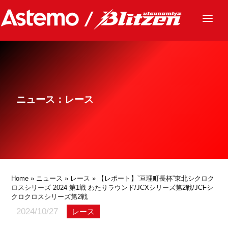
ニュース
チーム
レース
ニュース：レース
グッズ
ファンクラブ
サステナビリティ
パートナー
Home
»
ニュース
»
レース
» 【レポート】”亘理町長杯”東北シクロク
ロスシリーズ 2024 第1戦 わたりラウンド/JCXシリーズ第2戦/JCFシ
クロクロスシリーズ第2戦
2024/10/27
レース